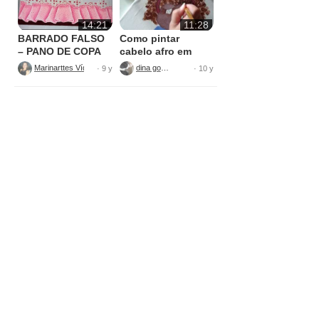
14:21
11:28
BARRADO FALSO
Como pintar
– PANO DE COPA
cabelo afro em
tecido
Marinarttes Vídeos
dina gomes
· 9 y
· 10 y