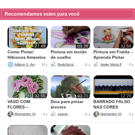
Recomendamos estes para você
27:49
09:38
32:56
Como Pintar:
Pintura em tecido
Pintura em Fralda –
Hibiscos Amarelos
de coelho
Aprenda Pintar
Ursinha
Adilson G. Amaral
RedeSeculo21
Atelier Marta Beatriz
· 10 y
· 11 y
· 8 y
32:55
03:21
12:20
VASO COM
Dica para pintar
BARRADO FALSO
FLORES –
árvores
NAS CORES
PINTURAS
AMARELO E
Marinarttes Vídeos
zearantes
Marinarttes Vídeos
· 9 y
· 11 y
· 9 y
PRETO