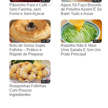
04:25
04:42
Pãozinho Para o Café –
Agora Só Faço Biscoito
Sem Farinha, sem
de Polvilho Assim! É Só
Forno e Sem Açúcar
Bater Tudo e Assar
02:36
10:11
Bolo de Goma Super
Repolho Não É Mais
Fofinho – Prático e
Uma Salada E Sim Um
Rápido de Preparar
Prato Principal
09:29
Rosquinhas Fofinhas
Com Poucos
Ingredientes