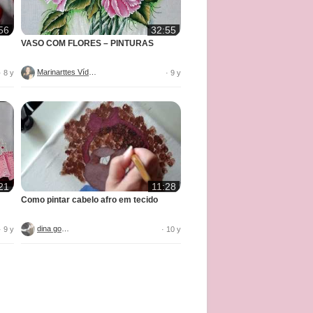
56
32:55
VASO COM FLORES – PINTURAS
Marinarttes Vídeos
· 8 y
· 9 y
21
11:28
Como pintar cabelo afro em tecido
dina gomes
· 9 y
· 10 y