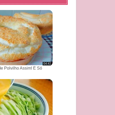
04:42
de Polvilho Assim! É Só