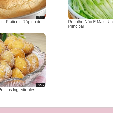
02:36
 – Prático e Rápido de
Repolho Não É Mais Um
Principal
09:29
oucos Ingredientes