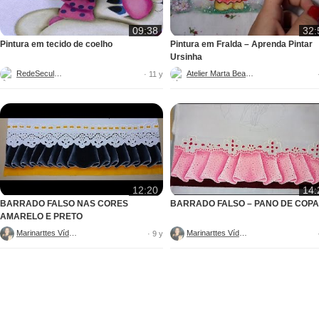
09:38
32:
Pintura em tecido de coelho
Pintura em Fralda – Aprenda Pintar
Ursinha
RedeSeculo21
Atelier Marta Beatriz
· 11 y
12:20
14:
BARRADO FALSO NAS CORES
BARRADO FALSO – PANO DE COPA
AMARELO E PRETO
Marinarttes Vídeos
Marinarttes Vídeos
· 9 y