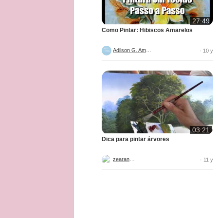
27:49
Como Pintar: Hibiscos Amarelos
Adilson G. Amaral
· 10 y
03:21
Dica para pintar árvores
zearantes
· 11 y