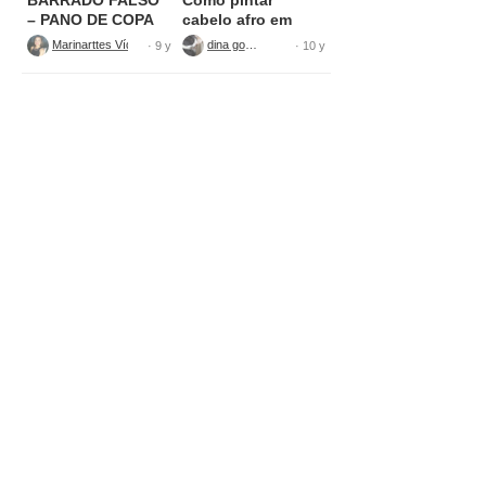
– PANO DE COPA
cabelo afro em
tecido
Marinarttes Vídeos
dina gomes
· 9 y
· 10 y