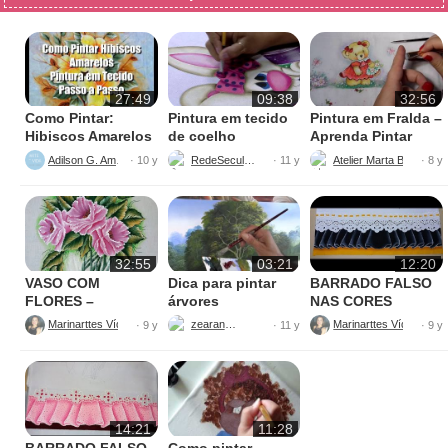
27:49
09:38
32:56
Como Pintar:
Pintura em tecido
Pintura em Fralda –
Hibiscos Amarelos
de coelho
Aprenda Pintar
Ursinha
Adilson G. Amaral
RedeSeculo21
Atelier Marta Beatriz
· 10 y
· 11 y
· 8 y
32:55
03:21
12:20
VASO COM
Dica para pintar
BARRADO FALSO
FLORES –
árvores
NAS CORES
PINTURAS
AMARELO E
Marinarttes Vídeos
zearantes
Marinarttes Vídeos
· 9 y
· 11 y
· 9 y
PRETO
14:21
11:28
BARRADO FALSO
Como pintar