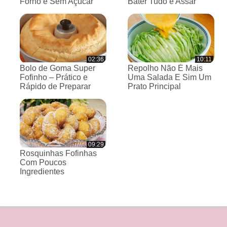
Forno e Sem Açúcar
Bater Tudo e Assar
02:36
10:11
Bolo de Goma Super
Repolho Não É Mais
Fofinho – Prático e
Uma Salada E Sim Um
Rápido de Preparar
Prato Principal
09:29
Rosquinhas Fofinhas
Com Poucos
Ingredientes