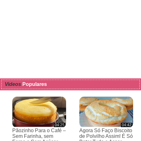
Videos
Populares
04:25
04:42
Pãozinho Para o Café –
Agora Só Faço Biscoito
Sem Farinha, sem
de Polvilho Assim! É Só