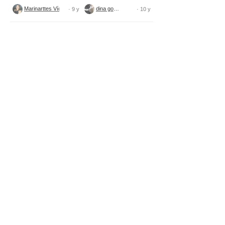
tecido
Marinarttes Vídeos
dina gomes
· 9 y
· 10 y