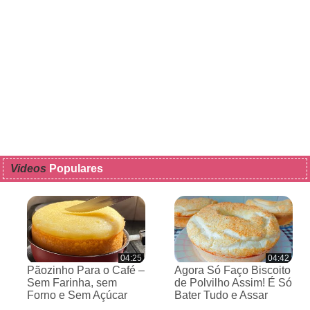
Videos
Populares
04:25
04:42
Pãozinho Para o Café –
Agora Só Faço Biscoito
Sem Farinha, sem
de Polvilho Assim! É Só
Forno e Sem Açúcar
Bater Tudo e Assar