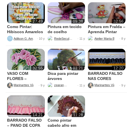
27:49
09:38
32:56
Como Pintar:
Pintura em tecido
Pintura em Fralda –
Hibiscos Amarelos
de coelho
Aprenda Pintar
Ursinha
Adilson G. Amaral
RedeSeculo21
Atelier Marta Beatriz
· 10 y
· 11 y
· 8 y
32:55
03:21
12:20
VASO COM
Dica para pintar
BARRADO FALSO
FLORES –
árvores
NAS CORES
PINTURAS
AMARELO E
Marinarttes Vídeos
zearantes
Marinarttes Vídeos
· 9 y
· 11 y
· 9 y
PRETO
14:21
11:28
BARRADO FALSO
Como pintar
– PANO DE COPA
cabelo afro em