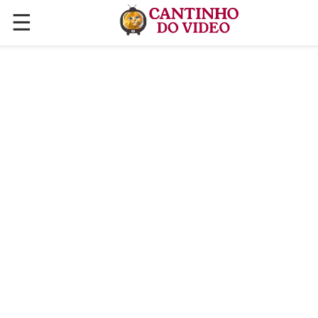
☰
✕
ÚLTIMAS POSTAGENS
VÍDEOS
CULINÁRIA
PLANTAS HORTAS E JARDINAGENS