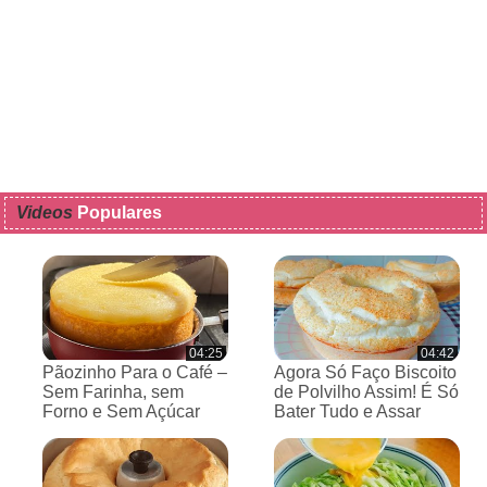
Videos
Populares
04:25
04:42
Pãozinho Para o Café –
Agora Só Faço Biscoito
Sem Farinha, sem
de Polvilho Assim! É Só
Forno e Sem Açúcar
Bater Tudo e Assar