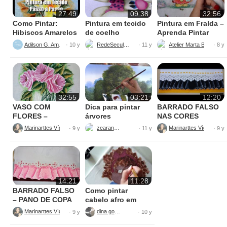
27:49
09:38
32:56
Como Pintar:
Pintura em tecido
Pintura em Fralda –
Hibiscos Amarelos
de coelho
Aprenda Pintar
Ursinha
Adilson G. Amaral
RedeSeculo21
Atelier Marta Beatriz
· 10 y
· 11 y
· 8 y
32:55
03:21
12:20
VASO COM
Dica para pintar
BARRADO FALSO
FLORES –
árvores
NAS CORES
PINTURAS
AMARELO E
Marinarttes Vídeos
zearantes
Marinarttes Vídeos
· 9 y
· 11 y
· 9 y
PRETO
14:21
11:28
BARRADO FALSO
Como pintar
– PANO DE COPA
cabelo afro em
tecido
Marinarttes Vídeos
dina gomes
· 9 y
· 10 y