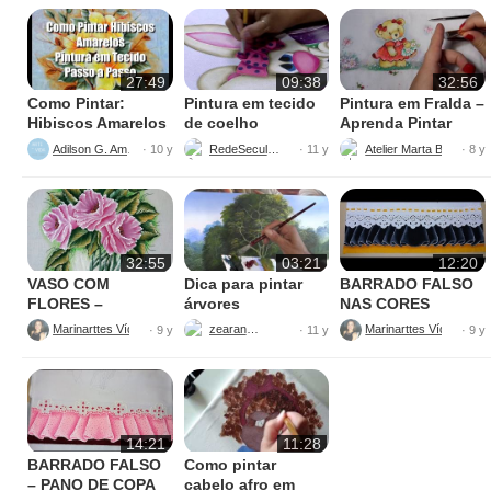
27:49
09:38
32:56
Como Pintar:
Pintura em tecido
Pintura em Fralda –
Hibiscos Amarelos
de coelho
Aprenda Pintar
Ursinha
Adilson G. Amaral
RedeSeculo21
Atelier Marta Beatriz
· 10 y
· 11 y
· 8 y
32:55
03:21
12:20
VASO COM
Dica para pintar
BARRADO FALSO
FLORES –
árvores
NAS CORES
PINTURAS
AMARELO E
Marinarttes Vídeos
zearantes
Marinarttes Vídeos
· 9 y
· 11 y
· 9 y
PRETO
14:21
11:28
BARRADO FALSO
Como pintar
– PANO DE COPA
cabelo afro em