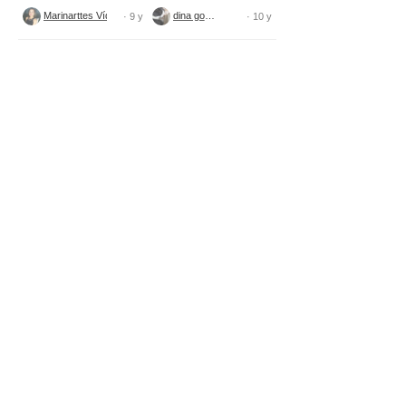
tecido
Marinarttes Vídeos
dina gomes
· 9 y
· 10 y