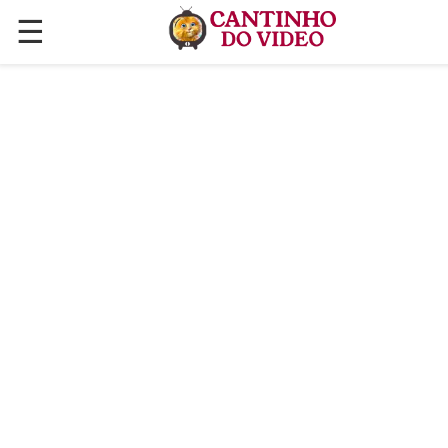
☰
✕
ÚLTIMAS POSTAGENS
VÍDEOS
CULINÁRIA
PLANTAS HORTAS E JARDINAGENS