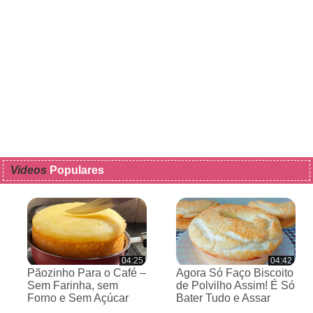
Videos
Populares
04:25
04:42
Pãozinho Para o Café –
Agora Só Faço Biscoito
Sem Farinha, sem
de Polvilho Assim! É Só
Forno e Sem Açúcar
Bater Tudo e Assar