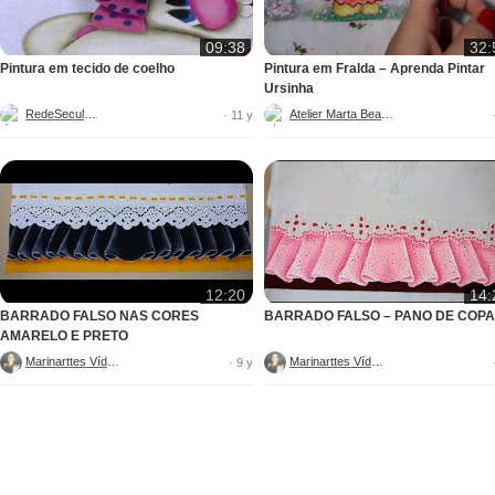
09:38
32:
Pintura em tecido de coelho
Pintura em Fralda – Aprenda Pintar
Ursinha
RedeSeculo21
Atelier Marta Beatriz
· 11 y
12:20
14:
BARRADO FALSO NAS CORES
BARRADO FALSO – PANO DE COPA
AMARELO E PRETO
Marinarttes Vídeos
Marinarttes Vídeos
· 9 y