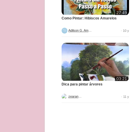
27:49
Como Pintar: Hibiscos Amarelos
Adilson G. Amaral
· 10 y
03:21
Dica para pintar árvores
zearantes
· 11 y