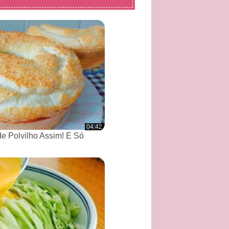
04:42
de Polvilho Assim! É Só