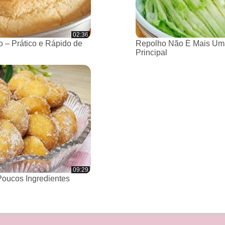
02:36
 – Prático e Rápido de
Repolho Não É Mais Um
Principal
09:29
oucos Ingredientes