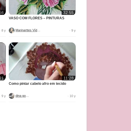
56
32:55
VASO COM FLORES – PINTURAS
Marinarttes Vídeos
· 8 y
· 9 y
21
11:28
Como pintar cabelo afro em tecido
dina gomes
· 9 y
· 10 y