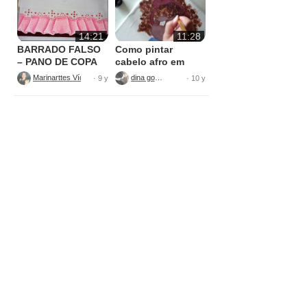
14:21
11:28
BARRADO FALSO
Como pintar
– PANO DE COPA
cabelo afro em
tecido
Marinarttes Vídeos
dina gomes
· 9 y
· 10 y