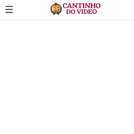
☰
✕
ÚLTIMAS POSTAGENS
VÍDEOS
CULINÁRIA
PLANTAS HORTAS E JARDINAGENS