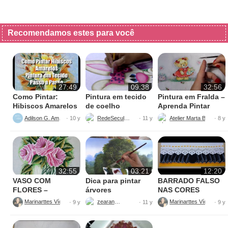
Recomendamos estes para você
27:49
09:38
32:56
Como Pintar:
Pintura em tecido
Pintura em Fralda –
Hibiscos Amarelos
de coelho
Aprenda Pintar
Ursinha
Adilson G. Amaral
RedeSeculo21
Atelier Marta Beatriz
· 10 y
· 11 y
· 8 y
32:55
03:21
12:20
VASO COM
Dica para pintar
BARRADO FALSO
FLORES –
árvores
NAS CORES
PINTURAS
AMARELO E
Marinarttes Vídeos
zearantes
Marinarttes Vídeos
· 9 y
· 11 y
· 9 y
PRETO