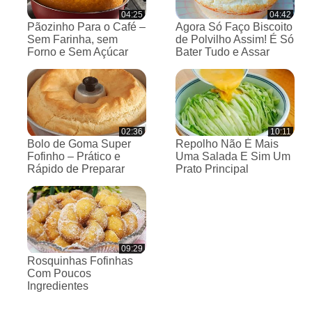
04:25
04:42
Pãozinho Para o Café –
Agora Só Faço Biscoito
Sem Farinha, sem
de Polvilho Assim! É Só
Forno e Sem Açúcar
Bater Tudo e Assar
02:36
10:11
Bolo de Goma Super
Repolho Não É Mais
Fofinho – Prático e
Uma Salada E Sim Um
Rápido de Preparar
Prato Principal
09:29
Rosquinhas Fofinhas
Com Poucos
Ingredientes