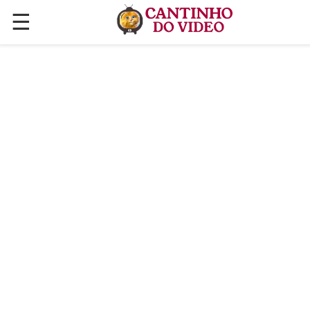
☰
✕
ÚLTIMAS POSTAGENS
VÍDEOS
CULINÁRIA
PLANTAS HORTAS E JARDINAGENS