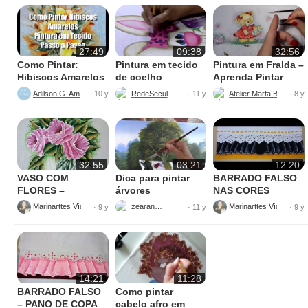
27:49
09:38
32:56
Como Pintar:
Pintura em tecido
Pintura em Fralda –
Hibiscos Amarelos
de coelho
Aprenda Pintar
Ursinha
Adilson G. Amaral
RedeSeculo21
Atelier Marta Beatriz
· 10 y
· 11 y
· 8 y
32:55
03:21
12:20
VASO COM
Dica para pintar
BARRADO FALSO
FLORES –
árvores
NAS CORES
PINTURAS
AMARELO E
Marinarttes Vídeos
zearantes
Marinarttes Vídeos
· 9 y
· 11 y
· 9 y
PRETO
14:21
11:28
BARRADO FALSO
Como pintar
– PANO DE COPA
cabelo afro em