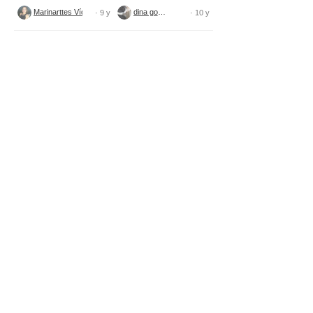
tecido
Marinarttes Vídeos
dina gomes
· 9 y
· 10 y