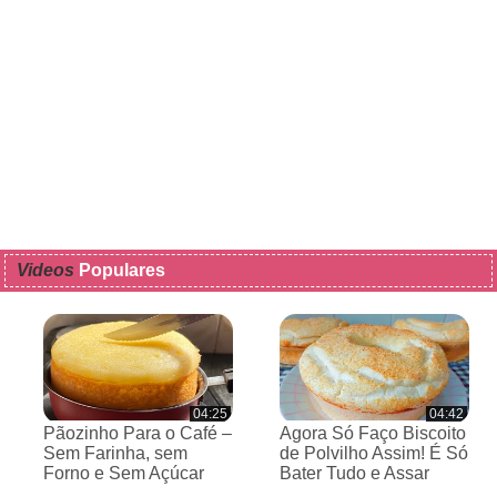
Videos
Populares
04:25
04:42
Pãozinho Para o Café –
Agora Só Faço Biscoito
Sem Farinha, sem
de Polvilho Assim! É Só
Forno e Sem Açúcar
Bater Tudo e Assar