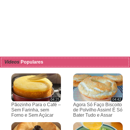
Videos
Populares
04:25
04:42
Pãozinho Para o Café –
Agora Só Faço Biscoito
Sem Farinha, sem
de Polvilho Assim! É Só
Forno e Sem Açúcar
Bater Tudo e Assar