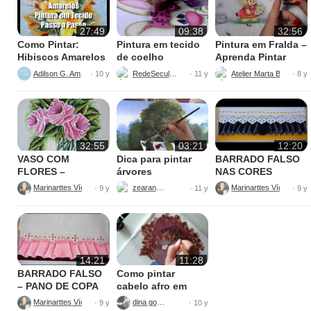
27:49
09:38
32:56
Como Pintar:
Pintura em tecido
Pintura em Fralda –
Hibiscos Amarelos
de coelho
Aprenda Pintar
Ursinha
Adilson G. Amaral
RedeSeculo21
Atelier Marta Beatriz
· 10 y
· 11 y
· 8 y
32:55
03:21
12:20
VASO COM
Dica para pintar
BARRADO FALSO
FLORES –
árvores
NAS CORES
PINTURAS
AMARELO E
Marinarttes Vídeos
zearantes
Marinarttes Vídeos
· 9 y
· 11 y
· 9 y
PRETO
14:21
11:28
BARRADO FALSO
Como pintar
– PANO DE COPA
cabelo afro em
tecido
Marinarttes Vídeos
dina gomes
· 9 y
· 10 y