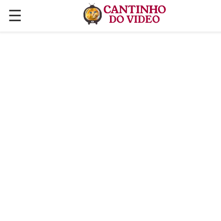
☰
✕
ÚLTIMAS POSTAGENS
VÍDEOS
CULINÁRIA
PLANTAS HORTAS E JARDINAGENS