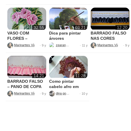
32:55
03:21
12:20
VASO COM
Dica para pintar
BARRADO FALSO
FLORES –
árvores
NAS CORES
PINTURAS
AMARELO E
Marinarttes Vídeos
zearantes
Marinarttes Vídeos
· 9 y
· 11 y
· 9 y
PRETO
14:21
11:28
BARRADO FALSO
Como pintar
– PANO DE COPA
cabelo afro em
tecido
Marinarttes Vídeos
dina gomes
· 9 y
· 10 y