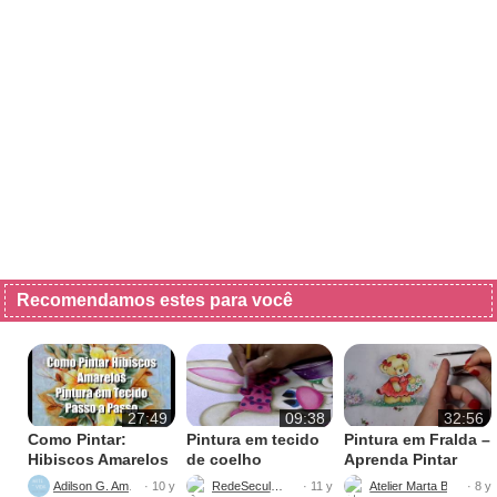
Recomendamos estes para você
27:49
09:38
32:56
Como Pintar:
Pintura em tecido
Pintura em Fralda –
Hibiscos Amarelos
de coelho
Aprenda Pintar
Ursinha
Adilson G. Amaral
RedeSeculo21
Atelier Marta Beatriz
· 10 y
· 11 y
· 8 y