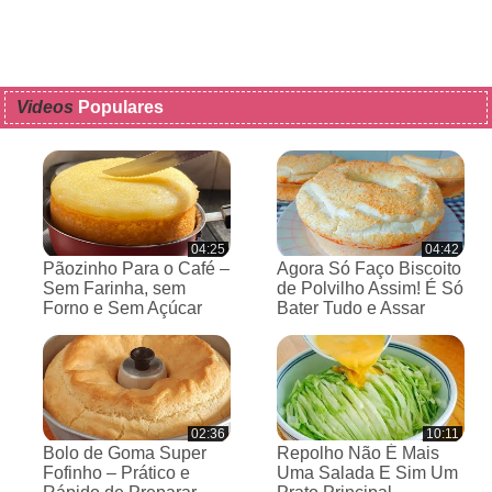
Videos
Populares
04:25
04:42
Pãozinho Para o Café –
Agora Só Faço Biscoito
Sem Farinha, sem
de Polvilho Assim! É Só
Forno e Sem Açúcar
Bater Tudo e Assar
02:36
10:11
Bolo de Goma Super
Repolho Não É Mais
Fofinho – Prático e
Uma Salada E Sim Um