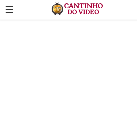
☰
✕
ÚLTIMAS POSTAGENS
VÍDEOS
CULINÁRIA
PLANTAS HORTAS E JARDINAGENS