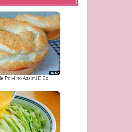
04:42
de Polvilho Assim! É Só