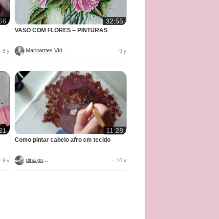
56
32:55
VASO COM FLORES – PINTURAS
Marinarttes Vídeos
· 8 y
· 9 y
21
11:28
Como pintar cabelo afro em tecido
dina gomes
· 9 y
· 10 y