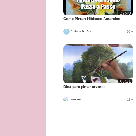
27:49
Como Pintar: Hibiscos Amarelos
Adilson G. Amaral
· 10 y
03:21
Dica para pintar árvores
zearantes
· 11 y