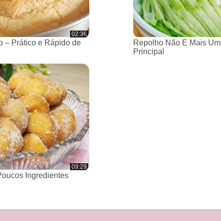
02:36
 – Prático e Rápido de
Repolho Não É Mais Um
Principal
09:29
oucos Ingredientes