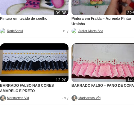
09:38
32:
Pintura em tecido de coelho
Pintura em Fralda – Aprenda Pintar
Ursinha
RedeSeculo21
Atelier Marta Beatriz
· 11 y
12:20
14:
BARRADO FALSO NAS CORES
BARRADO FALSO – PANO DE COPA
AMARELO E PRETO
Marinarttes Vídeos
Marinarttes Vídeos
· 9 y