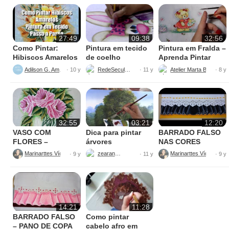
27:49
09:38
32:56
Como Pintar:
Pintura em tecido
Pintura em Fralda –
Hibiscos Amarelos
de coelho
Aprenda Pintar
Ursinha
Adilson G. Amaral
RedeSeculo21
Atelier Marta Beatriz
· 10 y
· 11 y
· 8 y
32:55
03:21
12:20
VASO COM
Dica para pintar
BARRADO FALSO
FLORES –
árvores
NAS CORES
PINTURAS
AMARELO E
Marinarttes Vídeos
zearantes
Marinarttes Vídeos
· 9 y
· 11 y
· 9 y
PRETO
14:21
11:28
BARRADO FALSO
Como pintar
– PANO DE COPA
cabelo afro em