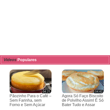
Videos
Populares
04:25
04:42
Pãozinho Para o Café –
Agora Só Faço Biscoito
Sem Farinha, sem
de Polvilho Assim! É Só
Forno e Sem Açúcar
Bater Tudo e Assar