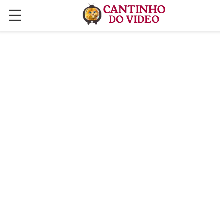
☰
✕
ÚLTIMAS POSTAGENS
VÍDEOS
CULINÁRIA
PLANTAS HORTAS E JARDINAGENS