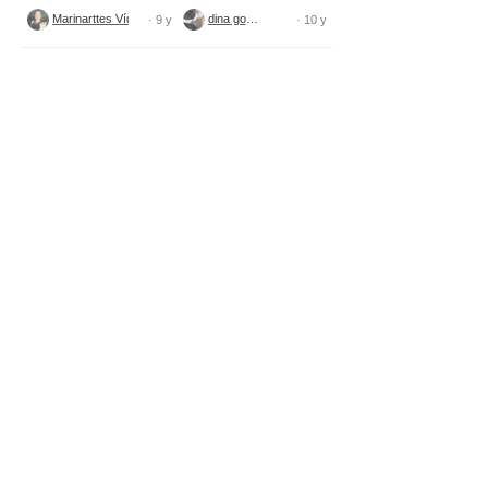
tecido
Marinarttes Vídeos
dina gomes
· 9 y
· 10 y