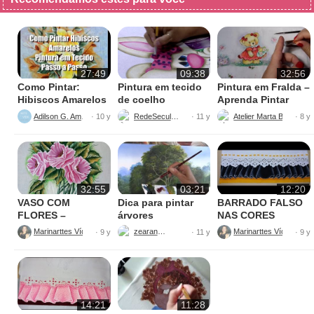
27:49
09:38
32:56
Como Pintar:
Pintura em tecido
Pintura em Fralda –
Hibiscos Amarelos
de coelho
Aprenda Pintar
Ursinha
Adilson G. Amaral
RedeSeculo21
Atelier Marta Beatriz
· 10 y
· 11 y
· 8 y
32:55
03:21
12:20
VASO COM
Dica para pintar
BARRADO FALSO
FLORES –
árvores
NAS CORES
PINTURAS
AMARELO E
Marinarttes Vídeos
zearantes
Marinarttes Vídeos
· 9 y
· 11 y
· 9 y
PRETO
14:21
11:28