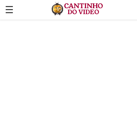
☰
✕
ÚLTIMAS POSTAGENS
VÍDEOS
CULINÁRIA
PLANTAS HORTAS E JARDINAGENS