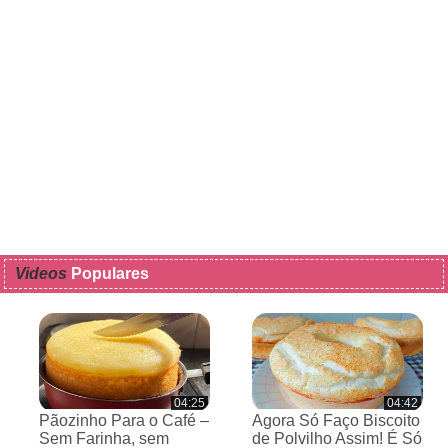
Videos
Populares
04:25
04:42
Pãozinho Para o Café –
Agora Só Faço Biscoito
Sem Farinha, sem
de Polvilho Assim! É Só