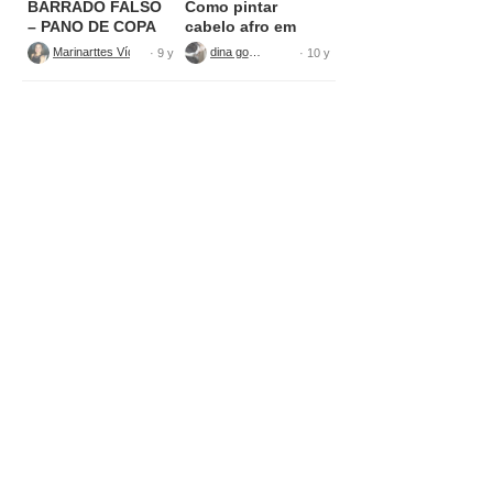
BARRADO FALSO
Como pintar
– PANO DE COPA
cabelo afro em
tecido
Marinarttes Vídeos
dina gomes
· 9 y
· 10 y