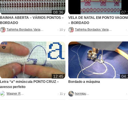
08:36
07:
BAINHA ABERTA – VÁRIOS PONTOS –
VELA DE NATAL EM PONTO VAGON
BORDADO
– BORDADO
Tathinha Bordados Variados
Tathinha Bordados Variados
· 10 y
·
12:45
04:
Letra “a” minúscula PONTO CRUZ –
Bordado a máquina
avesso perfeito
Wagner Reis
hormiguica
· 11 y
·