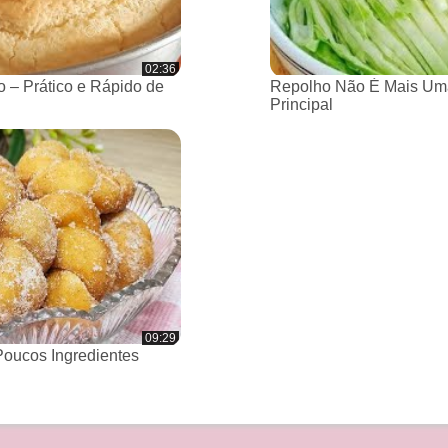
02:36
 – Prático e Rápido de
Repolho Não É Mais Um
Principal
09:29
oucos Ingredientes