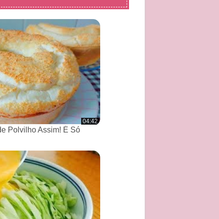
04:42
de Polvilho Assim! É Só