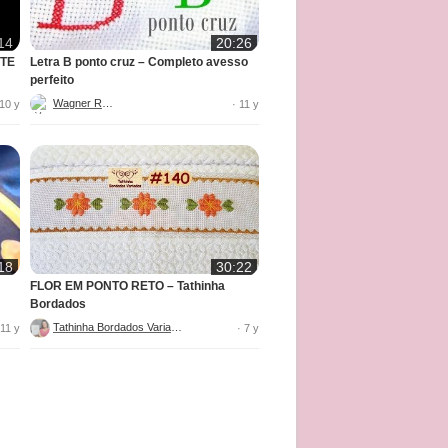
14
20:26
ITE
Letra B ponto cruz – Completo avesso
perfeito
Wagner Reis
 10 y
· 11 y
18
30:22
FLOR EM PONTO RETO – Tathinha
Bordados
Tathinha Bordados Variados
 11 y
· 7 y