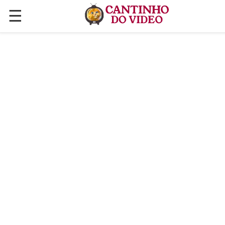
☰
✕
ÚLTIMAS POSTAGENS
VÍDEOS
CULINÁRIA
PLANTAS HORTAS E JARDINAGENS