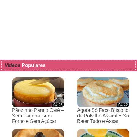
Videos
Populares
04:25
04:42
Pãozinho Para o Café –
Agora Só Faço Biscoito
Sem Farinha, sem
de Polvilho Assim! É Só
Forno e Sem Açúcar
Bater Tudo e Assar