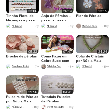
33:06
26:14
13:15
Tirinha Floral de
Anjo de Pérolas –
Flor de Pérolas
Miçangas – passo
passo a passo
a passo
Núbia Maia
Núbia Maia
Michele da silva
· 7 y
· 9 y
· 10 y
05:33
07:47
34:24
Broche de pérolas
Como Fazer um
Colar de Cristais
Cobre Suco com
por Núbia Maia
Cristais e Pérolas
Svetlana Zolotareva
Silvinha Borges
Núbia Maia
· 7 y
· 8 y
· 10 y
29:56
04:41
Pulseira de Pérolas
Tutorials Pulseira
por Núbia Maia
de Pérolas
Núbia Maia
Viver de Saltos Altos
· 10 y
· 10 y