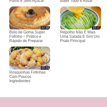
Forno e Sem Açúcar
Bater Tudo e Assar
02:36
10:11
Bolo de Goma Super
Repolho Não É Mais
Fofinho – Prático e
Uma Salada E Sim Um
Rápido de Preparar
Prato Principal
09:29
Rosquinhas Fofinhas
Com Poucos
Ingredientes