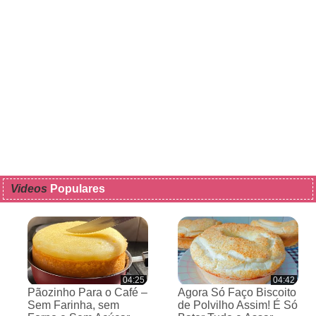
Videos
Populares
04:25
04:42
Pãozinho Para o Café –
Agora Só Faço Biscoito
Sem Farinha, sem
de Polvilho Assim! É Só