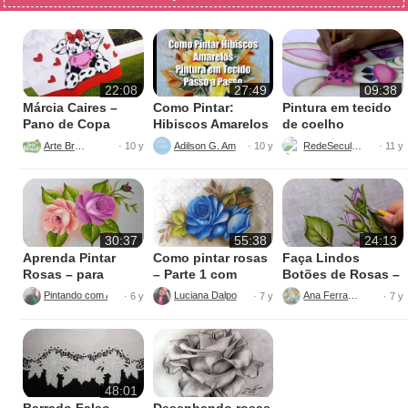
22:08
27:49
09:38
Márcia Caires –
Como Pintar:
Pintura em tecido
Pano de Copa
Hibiscos Amarelos
de coelho
Vaquinha Mimosa
Arte Brasil
Adilson G. Amaral
RedeSeculo21
· 10 y
· 10 y
· 11 y
30:37
55:38
24:13
Aprenda Pintar
Como pintar rosas
Faça Lindos
Rosas – para
– Parte 1 com
Botões de Rosas –
Iniciantes
Luciana Dalponte
Pintura em Tecido
Pintando com Alegria
Luciana Dalponte
Ana Ferrante
· 6 y
· 7 y
· 7 y
48:01
Barrado Falso
Desenhando rosas