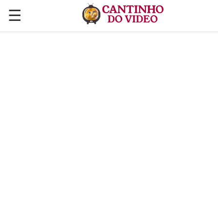
☰
✕
ÚLTIMAS POSTAGENS
VÍDEOS
CULINÁRIA
PLANTAS HORTAS E JARDINAGENS