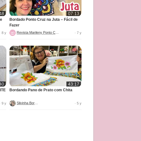
48
07:13
 e
Bordado Ponto Cruz na Juta – Fácil de
Fazer
Revista Marileny Ponto Cruz
· 8 y
· 7 y
40
43:17
ITE
Bordando Pano de Prato com Chita
Silvinha Borges
· 9 y
· 5 y