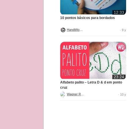
12:33
10 pontos básicos para bordados
HandiWorks
· 9 y
23:24
Alfabeto palito – Letra D & d em ponto
cruz
Wagner Reis
· 10 y