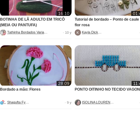
16:10
01:
BOTINHA DE LÃ ADULTO EM TRICÔ
Tutorial de bordado – Ponto de caule
(MEIA OU PANTUFA)
flor rosa
Tathinha Bordados Variados
Kayla Dickens
· 10 y
28:09
11:
Bordado a mão: Flores
PONTO OITINHO NO TECIDO VAGON
Shagufta Fyms
ISOLINA LOURENÇO
· 9 y