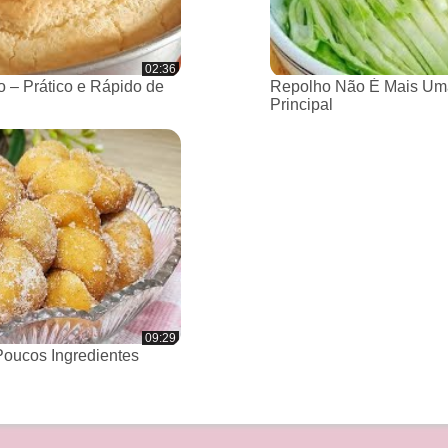
02:36
 – Prático e Rápido de
Repolho Não É Mais Um
Principal
09:29
oucos Ingredientes