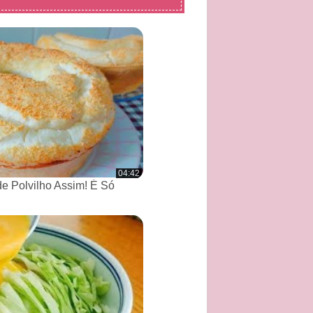
04:42
de Polvilho Assim! É Só