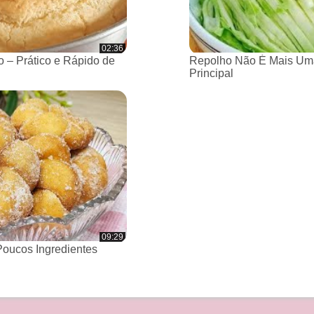
02:36
 – Prático e Rápido de
Repolho Não É Mais Um
Principal
09:29
oucos Ingredientes