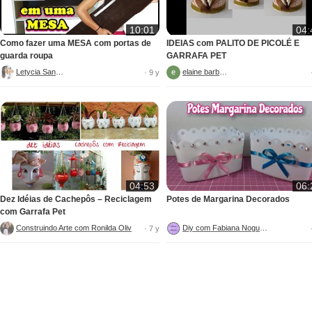
10:01
04:
Como fazer uma MESA com portas de
IDEIAS com PALITO DE PICOLÉ E
guarda roupa
GARRAFA PET
Letycia Santos
elaine barbosa
· 9 y
04:53
06:
Dez Idéias de Cachepôs – Reciclagem
Potes de Margarina Decorados
com Garrafa Pet
ANTA ARTESANATO COM CIMENTO
Construindo Arte com Ronilda Oliveira
Diy com Fabiana Nogueira
· 7 y