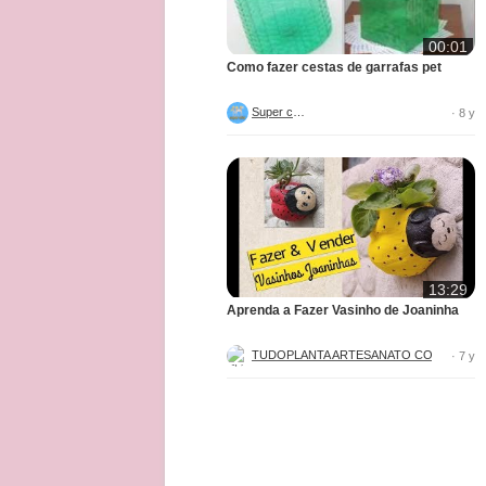
00:01
Como fazer cestas de garrafas pet
Super criar
· 8 y
13:29
Aprenda a Fazer Vasinho de Joaninha
TUDOPL
· 7 y