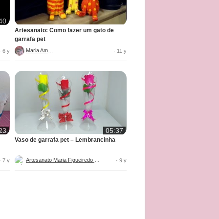
40
Artesanato: Como fazer um gato de
garrafa pet
Maria Amora
· 6 y
· 11 y
23
05:37
Vaso de garrafa pet – Lembrancinha
Artesanato Maria Figueiredo DIY
· 7 y
· 9 y