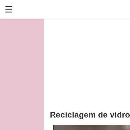
☰
✕
ÚLTIMAS POSTAGENS
VÍDEOS
CULINÁRIA
PLANTAS HORTAS E JARDINAGENS
Reciclagem de vidr