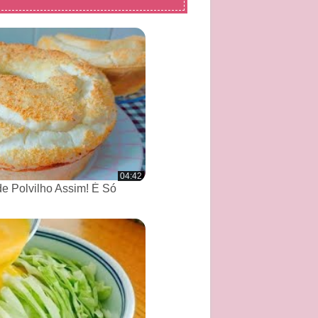
04:42
de Polvilho Assim! É Só