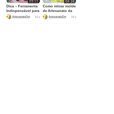
03:23
04:16
Dica – Ferramenta
Como retirar molde
Indispensável para
de Artesanato da
Artesanato
Internet sem
ArtesanatoDmimos
ArtesanatoDmimos
· 10 y
· 10 y
Imprimir