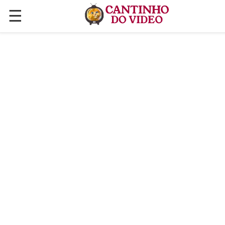
☰
✕
ÚLTIMAS POSTAGENS
VÍDEOS
CULINÁRIA
PLANTAS HORTAS E JARDINAGENS