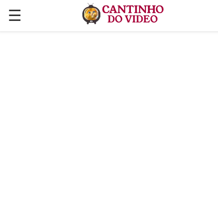
☰
✕
ÚLTIMAS POSTAGENS
VÍDEOS
CULINÁRIA
PLANTAS HORTAS E JARDINAGENS