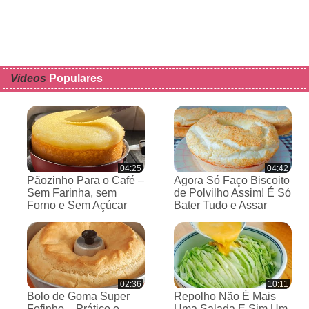
Videos
Populares
04:25
04:42
Pãozinho Para o Café –
Agora Só Faço Biscoito
Sem Farinha, sem
de Polvilho Assim! É Só
Forno e Sem Açúcar
Bater Tudo e Assar
02:36
10:11
Bolo de Goma Super
Repolho Não É Mais
Fofinho – Prático e
Uma Salada E Sim Um