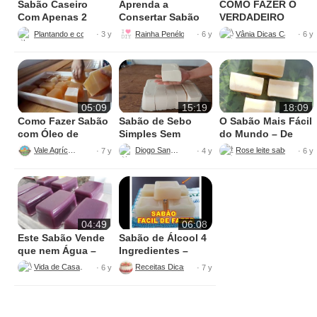
Sabão Caseiro
Aprenda a
COMO FAZER O
Com Apenas 2
Consertar Sabão
VERDADEIRO
Litros de Óleo
Caseiro
SABÃO
Plantando e cozinhando em Goiás Elenilto Costa
Rainha Penélope Dicas e Produtos Caseiros DIY
Vânia Dicas Caseiras
· 3 y
· 6 y
· 6 y
Usado
GLICERINADO
CASEIRO
05:09
15:19
18:09
Como Fazer Sabão
Sabão de Sebo
O Sabão Mais Fácil
com Óleo de
Simples Sem
do Mundo – De
Cozinha
Álcool
Álcool com Banha
Vale Agrícola
Diogo Santos
· 7 y
· 4 y
· 6 y
de Porco
04:49
06:08
Este Sabão Vende
Sabão de Álcool 4
que nem Água –
Ingredientes –
Sem Soda Ativa –
FÁCIL DE FAZER
Vida de Casados
Receitas Dicas e Muito Mais
· 6 y
· 7 y
Muito Fácil de
Fazer