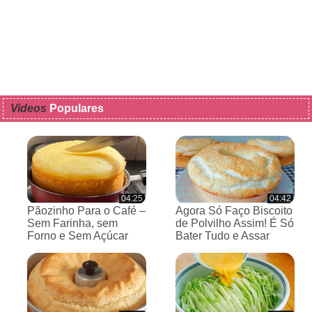
Videos
Populares
04:25
04:42
Pãozinho Para o Café –
Agora Só Faço Biscoito
Sem Farinha, sem
de Polvilho Assim! É Só
Forno e Sem Açúcar
Bater Tudo e Assar