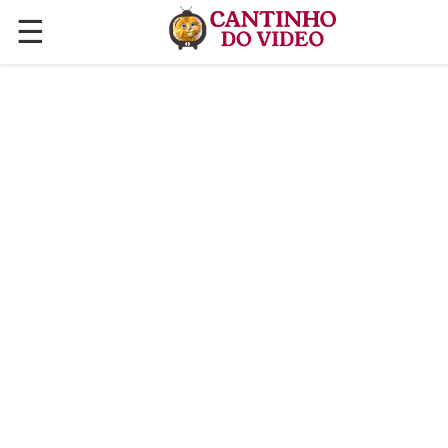
☰
✕
ÚLTIMAS POSTAGENS
VÍDEOS
CULINÁRIA
PLANTAS HORTAS E JARDINAGENS