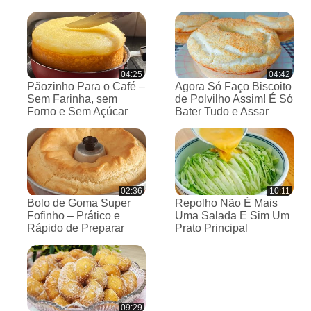
04:25
04:42
Pãozinho Para o Café –
Agora Só Faço Biscoito
Sem Farinha, sem
de Polvilho Assim! É Só
Forno e Sem Açúcar
Bater Tudo e Assar
02:36
10:11
Bolo de Goma Super
Repolho Não É Mais
Fofinho – Prático e
Uma Salada E Sim Um
Rápido de Preparar
Prato Principal
09:29