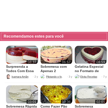
Recomendamos estes para você
08:37
06:57
08:59
Surpreenda a
Sobremesa com
Gelatina Especial
Todos Com Essa
Apenas 2
no Formato de
Sobremesa Romeu
Ingredientes – Sem
Coração
Isamara Amâncio
Pilotando o fogão
· 2 y
· 3 y
· 7 y
e Julieta Cremosa
Leite condensado
e Super Fácil
e sem açúcar
03:01
10:36
02:01
Sobremesa Rápida
Como Fazer Pão
Sobremesa