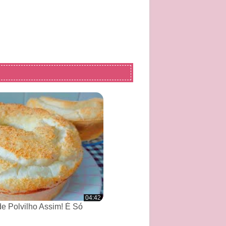
04:42
de Polvilho Assim! É Só