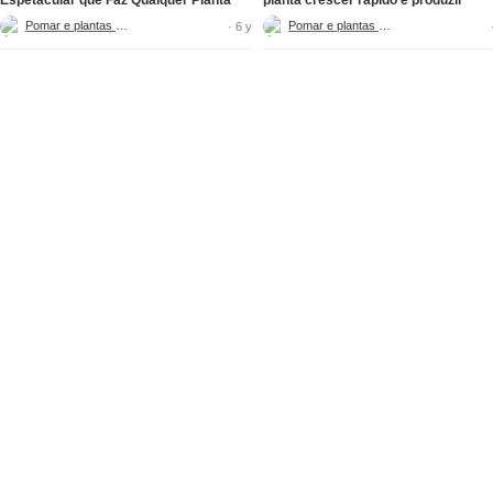
ficar Linda
Pomar e plantas adr
Pomar e plantas adr
· 6 y