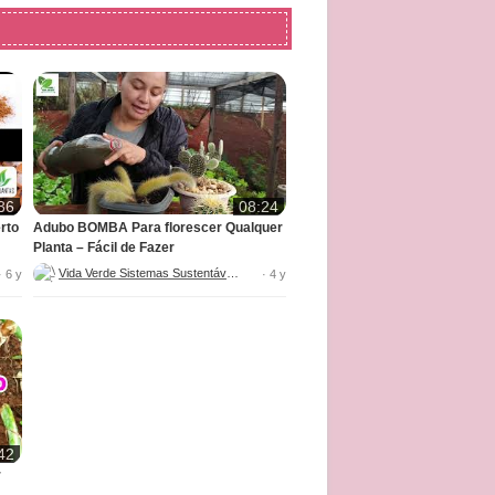
36
08:24
rto
Adubo BOMBA Para florescer Qualquer
Planta – Fácil de Fazer
Vida Verde Sistemas Sustentáveis
· 6 y
· 4 y
42
r