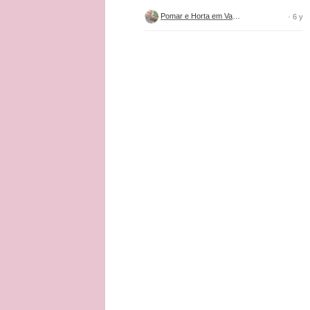
Pomar e Horta em Vasos
· 6 y