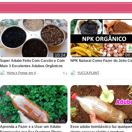
10:24
08:
Super Adubo Feito Com Carvão e Com
NPK Natural Como Fazer do Jeito Ce
Mais 3 Excelentes Adubos Orgânicos
Horta e Pomar em Vaso
YUCCA PLANTAS
· 5 y
05:05
05:
Aprenda a Fazer e a Usar um Adubo
Esse adubo bombástico faz qualque
Espetacular que Faz Qualquer Planta
planta crescer rápido e produzir