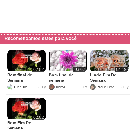
Recomendamos estes para você
02:52
03:07
04:19
Bom final de
Bom final de
Lindo Fim De
Semana
semana
Semana
Luisa Torres
10davi100
Raquel Leite Ficagna
· 11 y
· 11 y
· 11 y
02:52
Bom Fim De
Semana