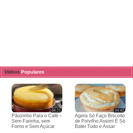
Videos
Populares
04:25
04:42
Pãozinho Para o Café –
Agora Só Faço Biscoito
Sem Farinha, sem
de Polvilho Assim! É Só
Forno e Sem Açúcar
Bater Tudo e Assar