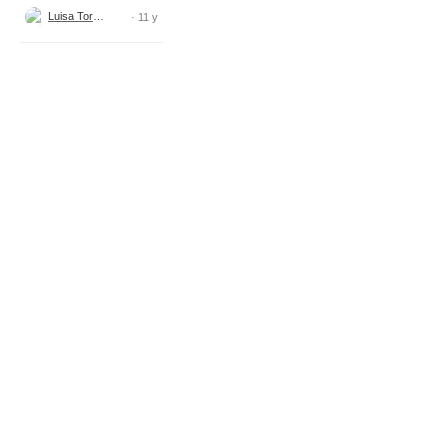
Luisa Torres
· 11 y