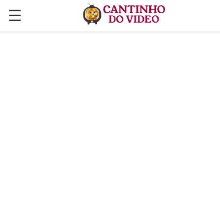
☰
✕
ÚLTIMAS POSTAGENS
VÍDEOS
CULINÁRIA
PLANTAS HORTAS E JARDINAGENS