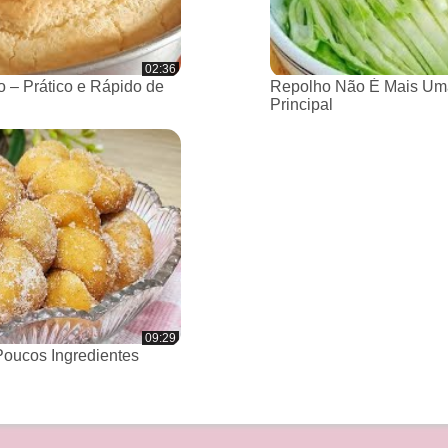
02:36
 – Prático e Rápido de
Repolho Não É Mais Um
Principal
09:29
oucos Ingredientes