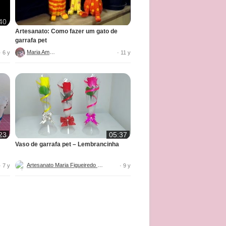
40
Artesanato: Como fazer um gato de
garrafa pet
Maria Amora
· 6 y
· 11 y
23
05:37
Vaso de garrafa pet – Lembrancinha
Artesanato Maria Figueiredo DIY
· 7 y
· 9 y