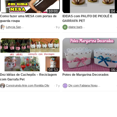
10:01
04:
Como fazer uma MESA com portas de
IDEIAS com PALITO DE PICOLÉ E
guarda roupa
GARRAFA PET
Letycia Santos
elaine barbosa
· 9 y
04:53
06:
Dez Idéias de Cachepôs – Reciclagem
Potes de Margarina Decorados
com Garrafa Pet
ANTA ARTESANATO COM CIMENTO
Construindo Arte com Ronilda Oliveira
Diy com Fabiana Nogueira
· 7 y