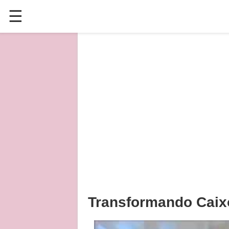
☰
✕
ÚLTIMAS POSTAGENS
VÍDEOS
CULINÁRIA
PLANTAS HORTAS E JARDINAGENS
Transformando Caix