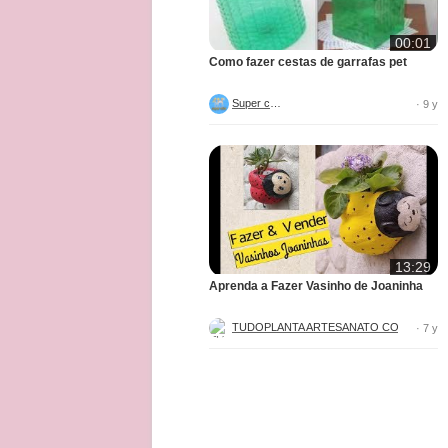
00:01
Como fazer cestas de garrafas pet
Super criar
· 9 y
13:29
Aprenda a Fazer Vasinho de Joaninha
TUDOPL
· 7 y