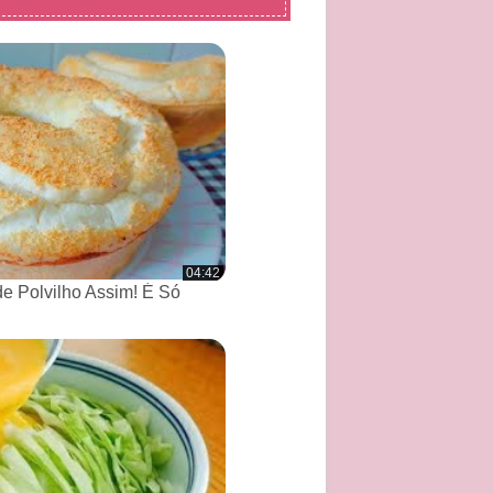
04:42
de Polvilho Assim! É Só