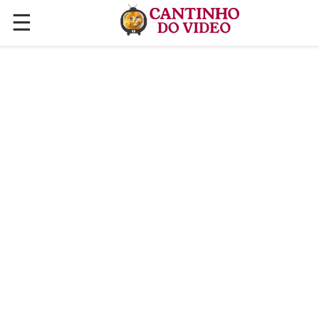
☰
✕
ÚLTIMAS POSTAGENS
VÍDEOS
CULINÁRIA
PLANTAS HORTAS E JARDINAGENS