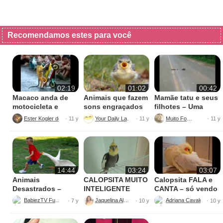
Recomendamos estes para você
02:19
01:02
00:42
Macaco anda de
Animais que fazem
Mamãe tatu e seus
motocicleta e
sons engraçados
filhotes – Uma
impressiona a
cena que não se
Ester Kogler de Ornelos
Your Daily Laugh
Muito Fofos
· 11 y
· 11 y
· 11 y
todos
vê todo dia
14:44
03:24
03:07
Animais
CALOPSITA MUITO
Calopsita FALA e
Desastrados –
INTELIGENTE
CANTA – só vendo
Tente não Sorrir
para acreditar
BabiezTV Funny
Jaquelina Alves
Adriana Cavalcanti
· 7 y
· 10 y
· 10 y