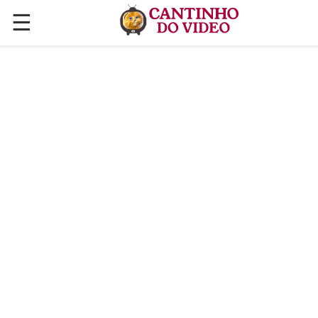
☰
✕
ÚLTIMAS POSTAGENS
VÍDEOS
CULINÁRIA
PLANTAS HORTAS E JARDINAGENS