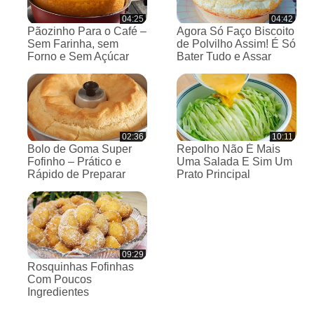
04:25
04:42
Pãozinho Para o Café –
Agora Só Faço Biscoito
Sem Farinha, sem
de Polvilho Assim! É Só
Forno e Sem Açúcar
Bater Tudo e Assar
02:36
10:11
Bolo de Goma Super
Repolho Não É Mais
Fofinho – Prático e
Uma Salada E Sim Um
Rápido de Preparar
Prato Principal
09:29
Rosquinhas Fofinhas
Com Poucos
Ingredientes