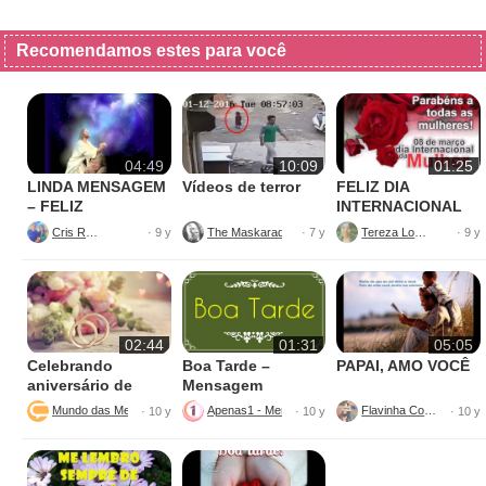
Recomendamos estes para você
04:49
10:09
01:25
LINDA MENSAGEM
Vídeos de terror
FELIZ DIA
– FELIZ
INTERNACIONAL
ANIVERSÁRIO
DA MULHER
Cris Reis
The Maskarado ™
Tereza Lopes
· 9 y
· 7 y
· 9 y
GOSPEL
02:44
01:31
05:05
Celebrando
Boa Tarde –
PAPAI, AMO VOCÊ
aniversário de
Mensagem
casamento
Carinhosa
Mundo das Mensagens
Apenas1 - Mensagens Com Carinho
Flavinha Couto
· 10 y
· 10 y
· 10 y