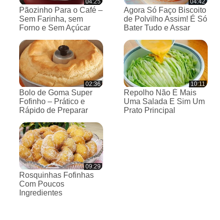
04:25
04:42
Pãozinho Para o Café –
Agora Só Faço Biscoito
Sem Farinha, sem
de Polvilho Assim! É Só
Forno e Sem Açúcar
Bater Tudo e Assar
02:36
10:11
Bolo de Goma Super
Repolho Não É Mais
Fofinho – Prático e
Uma Salada E Sim Um
Rápido de Preparar
Prato Principal
09:29
Rosquinhas Fofinhas
Com Poucos
Ingredientes