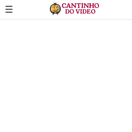
☰
✕
ÚLTIMAS POSTAGENS
VÍDEOS
CULINÁRIA
PLANTAS HORTAS E JARDINAGENS