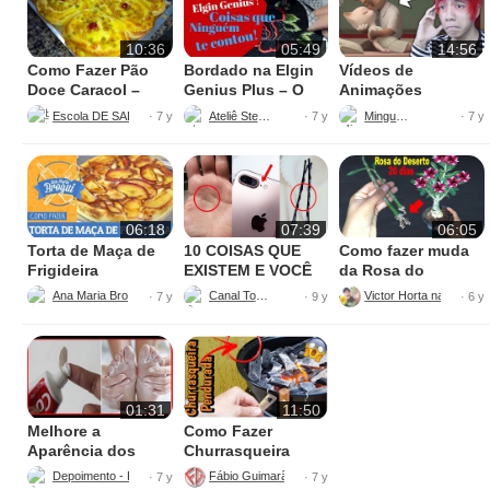
10:36
05:49
14:56
Como Fazer Pão
Bordado na Elgin
Vídeos de
Doce Caracol –
Genius Plus – O
Animações
Com Creme de
que Ninguém te
Escola DE SALGADOS
Ateliê Stehsl
Minguado
· 7 y
· 7 y
· 7 y
Frutas
Conta
06:18
07:39
06:05
Torta de Maça de
10 COISAS QUE
Como fazer muda
Frigideira
EXISTEM E VOCÊ
da Rosa do
NÃO SABIA O
Deserto pelo galho
Ana Maria Brogui
Canal Top10
Victor Horta na Varanda
· 7 y
· 9 y
· 6 y
MOTIVO
do jeito mais fácil
que existe
01:31
11:50
Melhore a
Como Fazer
Aparência dos
Churrasqueira
seus Pés com um
Suspensa
Depoimento - Review
Fábio Guimarães Melhores Dicas
· 7 y
· 7 y
Segredo Simples