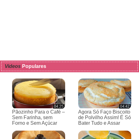
Videos
Populares
04:25
04:42
Pãozinho Para o Café –
Agora Só Faço Biscoito
Sem Farinha, sem
de Polvilho Assim! É Só
Forno e Sem Açúcar
Bater Tudo e Assar