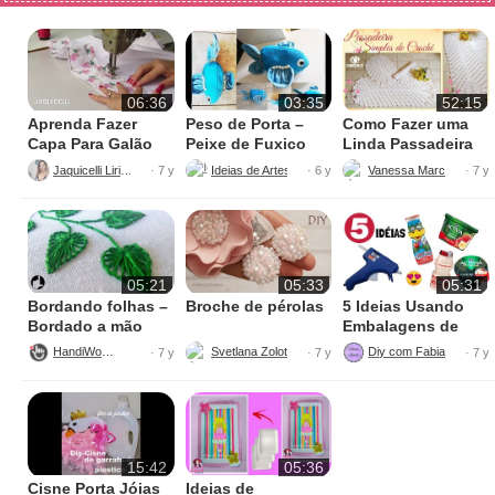
06:36
03:35
52:15
Aprenda Fazer
Peso de Porta –
Como Fazer uma
Capa Para Galão
Peixe de Fuxico
Linda Passadeira
de Água – 20 litros
de Crochê
Jaquicelli Liriane
Ideias de Artesanatos
Vanessa Marcondes
· 7 y
· 6 y
· 7 y
05:21
05:33
05:31
Bordando folhas –
Broche de pérolas
5 Ideias Usando
Bordado a mão
Embalagens de
Danone
HandiWorks
Svetlana Zolotareva
Diy com 
· 7 y
· 7 y
· 7 y
15:42
05:36
Cisne Porta Jóias
Ideias de