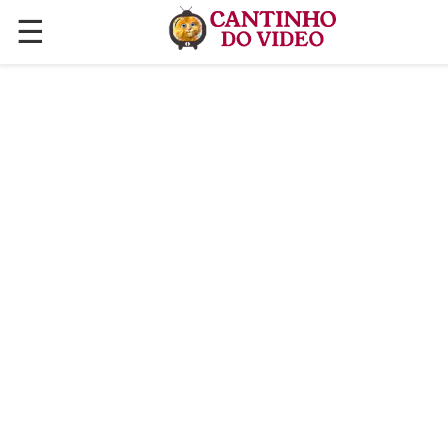
☰
✕
ÚLTIMAS POSTAGENS
VÍDEOS
CULINÁRIA
PLANTAS HORTAS E JARDINAGENS