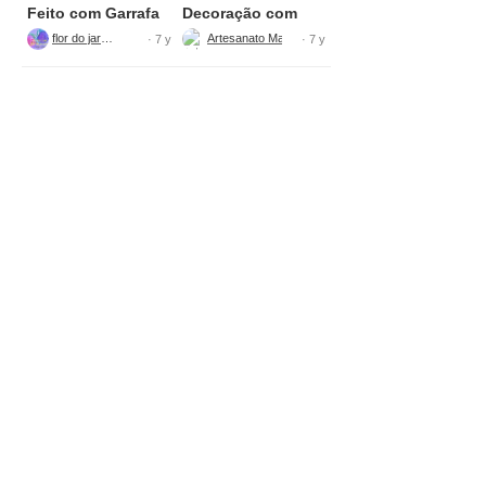
Feito com Garrafa
Decoração com
de Sabão
Bandeja de Isopor
flor do jardim
Artesanato Maria Figueiredo DIY
· 7 y
· 7 y