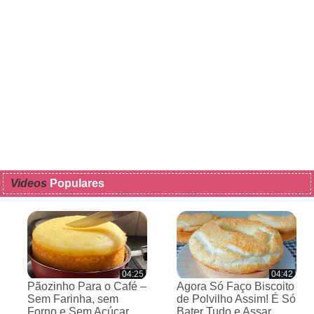
Videos
Populares
04:25
04:42
Pãozinho Para o Café –
Agora Só Faço Biscoito
Sem Farinha, sem
de Polvilho Assim! É Só
Forno e Sem Açúcar
Bater Tudo e Assar