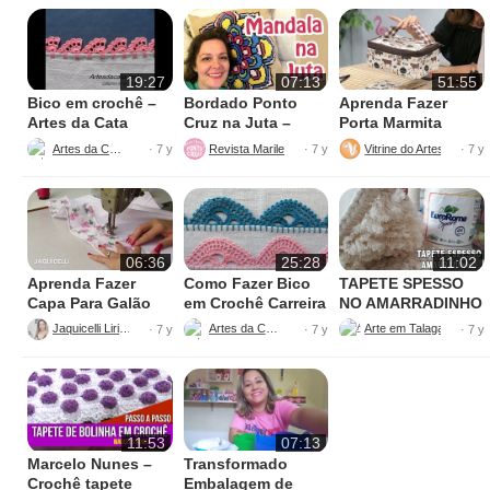
19:27
07:13
51:55
Bico em crochê –
Bordado Ponto
Aprenda Fazer
Artes da Cata
Cruz na Juta –
Porta Marmita
Fácil de Fazer
Térmica
Artes da Cata
Revista Marileny Ponto Cruz
Vitrine do Artesanato
· 7 y
· 7 y
· 7 y
06:36
25:28
11:02
Aprenda Fazer
Como Fazer Bico
TAPETE SPESSO
Capa Para Galão
em Crochê Carreira
NO AMARRADINHO
de Água – 20 litros
Única
PERFEITO
Jaquicelli Liriane
Artes da Cata
· 7 y
· 7 y
· 7 y
11:53
07:13
Marcelo Nunes –
Transformado
Crochê tapete
Embalagem de