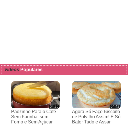
Videos
Populares
04:25
04:42
Pãozinho Para o Café –
Agora Só Faço Biscoito
Sem Farinha, sem
de Polvilho Assim! É Só
Forno e Sem Açúcar
Bater Tudo e Assar