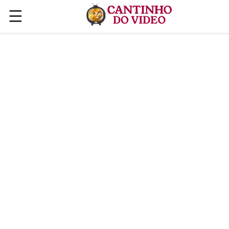
☰
✕
ÚLTIMAS POSTAGENS
VÍDEOS
CULINÁRIA
PLANTAS HORTAS E JARDINAGENS