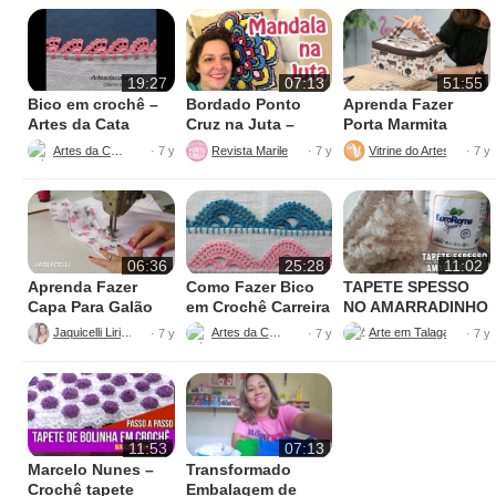
19:27
07:13
51:55
Bico em crochê –
Bordado Ponto
Aprenda Fazer
Artes da Cata
Cruz na Juta –
Porta Marmita
Fácil de Fazer
Térmica
Artes da Cata
Revista Marileny Ponto Cruz
Vitrine do Artesanato
· 7 y
· 7 y
· 7 y
06:36
25:28
11:02
Aprenda Fazer
Como Fazer Bico
TAPETE SPESSO
Capa Para Galão
em Crochê Carreira
NO AMARRADINHO
de Água – 20 litros
Única
PERFEITO
Jaquicelli Liriane
Artes da Cata
· 7 y
· 7 y
· 7 y
11:53
07:13
Marcelo Nunes –
Transformado
Crochê tapete
Embalagem de