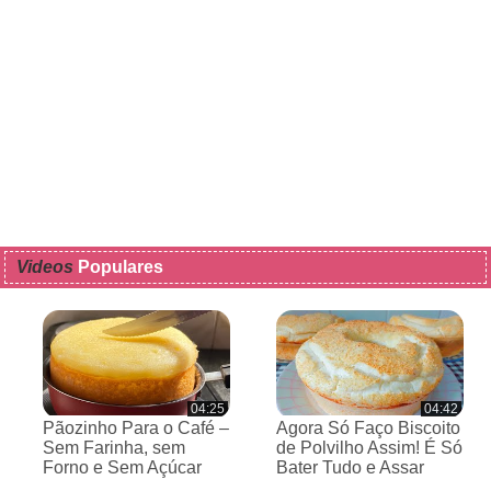
Videos
Populares
04:25
04:42
Pãozinho Para o Café –
Agora Só Faço Biscoito
Sem Farinha, sem
de Polvilho Assim! É Só
Forno e Sem Açúcar
Bater Tudo e Assar