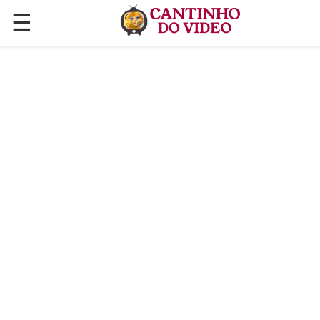
☰
✕
ÚLTIMAS POSTAGENS
VÍDEOS
CULINÁRIA
PLANTAS HORTAS E JARDINAGENS