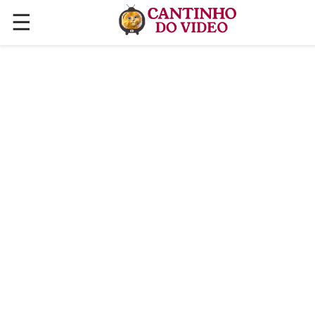
☰
✕
ÚLTIMAS POSTAGENS
VÍDEOS
CULINÁRIA
PLANTAS HORTAS E JARDINAGENS