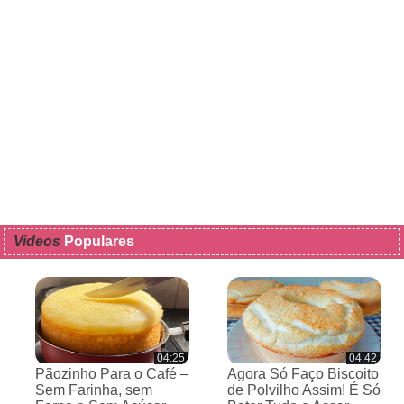
Videos
Populares
04:25
04:42
Pãozinho Para o Café –
Agora Só Faço Biscoito
Sem Farinha, sem
de Polvilho Assim! É Só