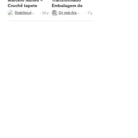
Crochê tapete
Embalagem de
bolinha Parte 1
Sabão
RedeSeculo21
Dy nete Araújo
· 10 y
· 7 y