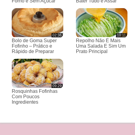
Forno e Sem Açúcar
Bater Tudo e Assar
02:36
10:11
Bolo de Goma Super
Repolho Não É Mais
Fofinho – Prático e
Uma Salada E Sim Um
Rápido de Preparar
Prato Principal
09:29
Rosquinhas Fofinhas
Com Poucos
Ingredientes