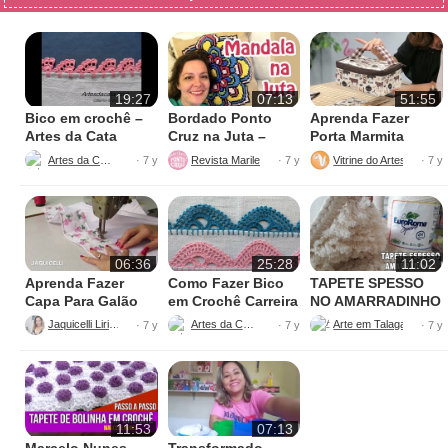
19:27
07:13
51:55
Bico em crochê –
Bordado Ponto
Aprenda Fazer
Artes da Cata
Cruz na Juta –
Porta Marmita
Fácil de Fazer
Térmica
Artes da Cata
Revista Marileny Ponto Cruz
Vitrine do Artesanato
· 7 y
· 7 y
· 7 y
06:36
25:28
11:02
Aprenda Fazer
Como Fazer Bico
TAPETE SPESSO
Capa Para Galão
em Crochê Carreira
NO AMARRADINHO
de Água – 20 litros
Única
PERFEITO
Jaquicelli Liriane
Artes da Cata
· 7 y
· 7 y
· 7 y
11:53
07:13
Marcelo Nunes –
Transformado