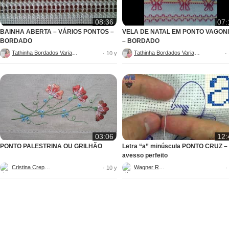
08:36
07:
BAINHA ABERTA – VÁRIOS PONTOS –
VELA DE NATAL EM PONTO VAGON
BORDADO
– BORDADO
Tathinha Bordados Variados
Tathinha Bordados Variados
· 10 y
·
03:06
12:
PONTO PALESTRINA OU GRILHÃO
Letra “a” minúscula PONTO CRUZ –
avesso perfeito
Cristina Crepaldi
Wagner Reis
· 10 y
·