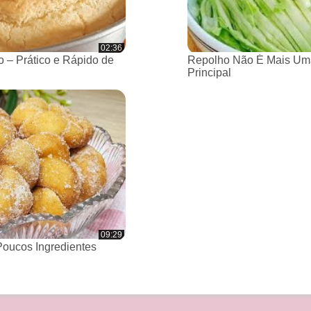
02:36
 – Prático e Rápido de
Repolho Não É Mais Um
Principal
09:29
oucos Ingredientes