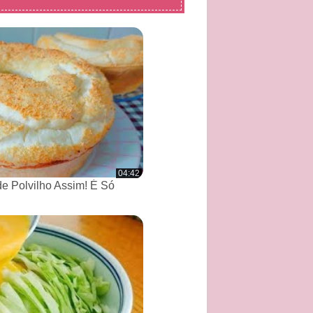
04:42
de Polvilho Assim! É Só