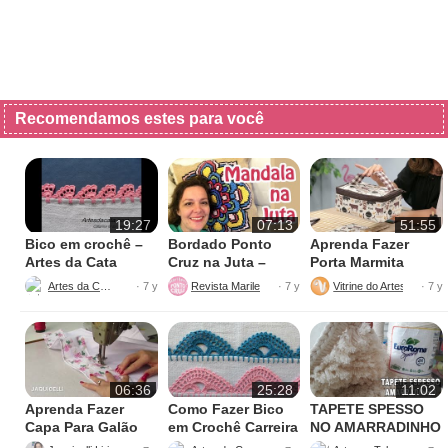
Recomendamos estes para você
19:27
07:13
51:55
Bico em crochê –
Bordado Ponto
Aprenda Fazer
Artes da Cata
Cruz na Juta –
Porta Marmita
Fácil de Fazer
Térmica
Artes da Cata
Revista Marileny Ponto Cruz
Vitrine do Artesanato
· 7 y
· 7 y
· 7 y
06:36
25:28
11:02
Aprenda Fazer
Como Fazer Bico
TAPETE SPESSO
Capa Para Galão
em Crochê Carreira
NO AMARRADINHO
de Água – 20 litros
Única
PERFEITO