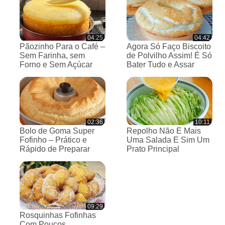
04:25
04:42
Pãozinho Para o Café –
Agora Só Faço Biscoito
Sem Farinha, sem
de Polvilho Assim! É Só
Forno e Sem Açúcar
Bater Tudo e Assar
02:36
10:11
Bolo de Goma Super
Repolho Não É Mais
Fofinho – Prático e
Uma Salada E Sim Um
Rápido de Preparar
Prato Principal
09:29
Rosquinhas Fofinhas
Com Poucos