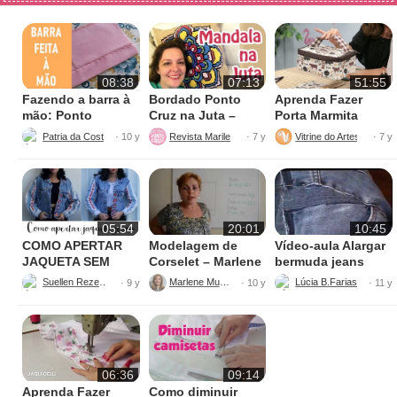
08:38
07:13
51:55
Fazendo a barra à
Bordado Ponto
Aprenda Fazer
mão: Ponto
Cruz na Juta –
Porta Marmita
escondido
Fácil de Fazer
Térmica
Patria da Costura
Revista Marileny Ponto Cruz
Vitrine do Artesanato
· 10 y
· 7 y
· 7 y
05:54
20:01
10:45
COMO APERTAR
Modelagem de
Vídeo-aula Alargar
JAQUETA SEM
Corselet – Marlene
bermuda jeans
MÁQUINA
Mukai
parte 1
Suellen Rezende
Marlene Mukai
· 9 y
· 10 y
· 11 y
06:36
09:14
Aprenda Fazer
Como diminuir