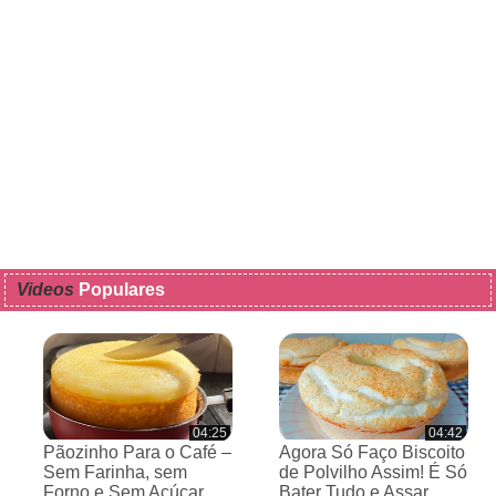
Videos
Populares
04:25
04:42
Pãozinho Para o Café –
Agora Só Faço Biscoito
Sem Farinha, sem
de Polvilho Assim! É Só
Forno e Sem Açúcar
Bater Tudo e Assar