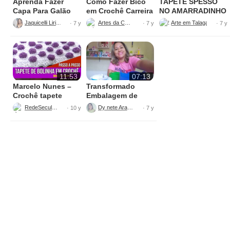
Aprenda Fazer
Como Fazer Bico
TAPETE SPESSO
Capa Para Galão
em Crochê Carreira
NO AMARRADINHO
de Água – 20 litros
Única
PERFEITO
Jaquicelli Liriane
Artes da Cata
· 7 y
· 7 y
· 7 y
11:53
07:13
Marcelo Nunes –
Transformado
Crochê tapete
Embalagem de
bolinha Parte 1
Sabão
RedeSeculo21
Dy nete Araújo
· 10 y
· 7 y