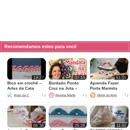
Recomendamos estes para você
19:27
07:13
51:55
Bico em crochê –
Bordado Ponto
Aprenda Fazer
Artes da Cata
Cruz na Juta –
Porta Marmita
Fácil de Fazer
Térmica
Artes da Cata
Revista Marileny Ponto Cruz
Vitrine do Artesanato
· 7 y
· 7 y
· 7 y
06:36
25:28
11:02