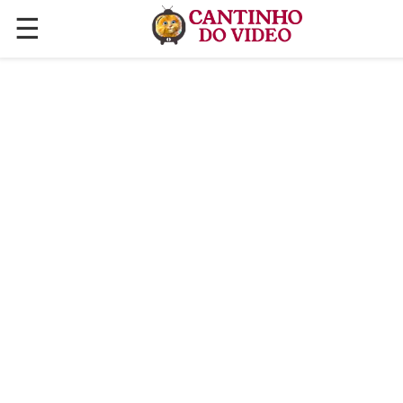
☰
✕
ÚLTIMAS POSTAGENS
VÍDEOS
CULINÁRIA
PLANTAS HORTAS E JARDINAGENS