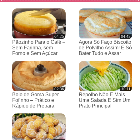
04:25
04:42
Pãozinho Para o Café –
Agora Só Faço Biscoito
Sem Farinha, sem
de Polvilho Assim! É Só
Forno e Sem Açúcar
Bater Tudo e Assar
02:36
10:11
Bolo de Goma Super
Repolho Não É Mais
Fofinho – Prático e
Uma Salada E Sim Um
Rápido de Preparar
Prato Principal