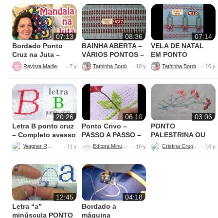
07:13
08:36
07:14
Bordado Ponto
BAINHA ABERTA –
VELA DE NATAL
Cruz na Juta –
VÁRIOS PONTOS –
EM PONTO
Fácil de Fazer
BORDADO
VAGONITE –
Revista Marileny Ponto Cruz
Tathinha Bordados Variados
· 7 y
· 10 y
· 10 y
BORDADO
20:26
06:10
03:06
Letra B ponto cruz
Ponto Crivo –
PONTO
– Completo avesso
PASSO A PASSO –
PALESTRINA OU
perfeito
Maria Aparecida
GRILHÃO
Wagner Reis
Editora Minuano
Cristina Crepaldi
· 11 y
· 10 y
· 10 y
12:45
04:18
Letra “a”
Bordado a
minúscula PONTO
máquina