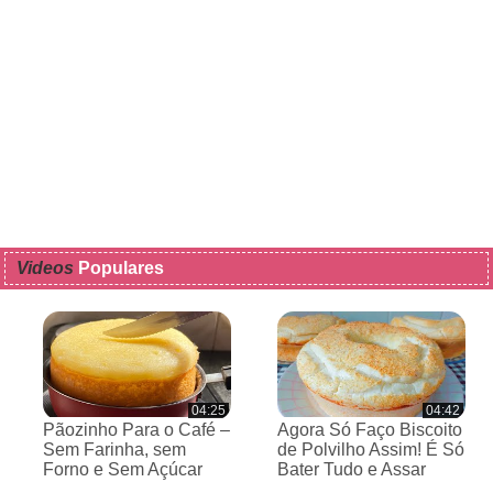
Videos
Populares
04:25
04:42
Pãozinho Para o Café –
Agora Só Faço Biscoito
Sem Farinha, sem
de Polvilho Assim! É Só
Forno e Sem Açúcar
Bater Tudo e Assar