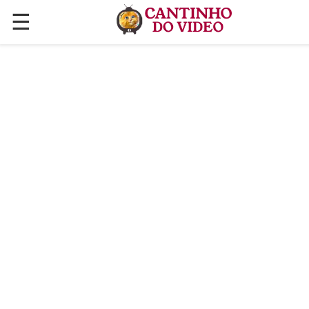
☰
✕
ÚLTIMAS POSTAGENS
VÍDEOS
CULINÁRIA
PLANTAS HORTAS E JARDINAGENS