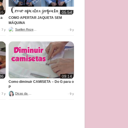
55
05:54
ca
COMO APERTAR JAQUETA SEM
MÁQUINA
Suellen Rezende
· 7 y
· 9 y
36
09:14
Como diminuir CAMISETA – Do G para o
P
Dicas da Ge
· 7 y
· 9 y