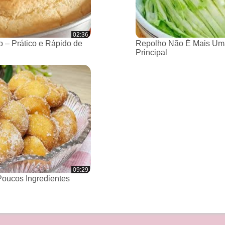
02:36
 – Prático e Rápido de
Repolho Não É Mais Um
Principal
09:29
oucos Ingredientes