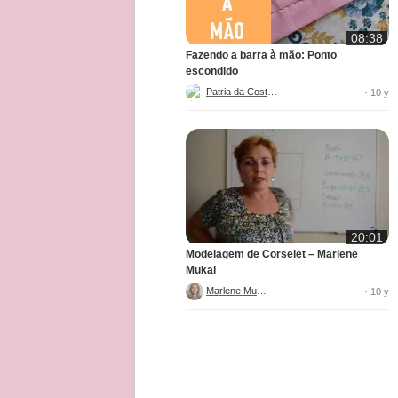
08:38
Fazendo a barra à mão: Ponto
escondido
Patria da Costura
· 10 y
20:01
Modelagem de Corselet – Marlene
Mukai
Marlene Mukai
· 10 y