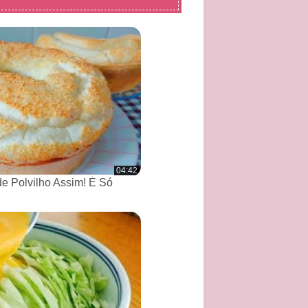
04:42
de Polvilho Assim! É Só