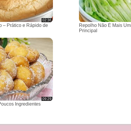
02:36
 – Prático e Rápido de
Repolho Não É Mais Um
Principal
09:29
oucos Ingredientes