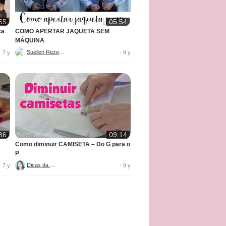
55
05:54
ca
COMO APERTAR JAQUETA SEM
MÁQUINA
Suellen Rezende
· 7 y
· 9 y
36
09:14
Como diminuir CAMISETA – Do G para o
P
Dicas da Ge
· 7 y
· 9 y