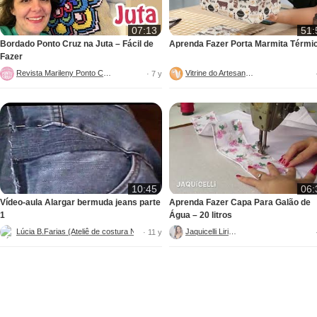
07:13
51:
Bordado Ponto Cruz na Juta – Fácil de
Aprenda Fazer Porta Marmita Térmi
Fazer
Revista Marileny Ponto Cruz
Vitrine do Artesanato
· 7 y
10:45
06:
Vídeo-aula Alargar bermuda jeans parte
Aprenda Fazer Capa Para Galão de
1
Água – 20 litros
Lúcia B.Farias (Ateliê de costura Novo Visual)
Jaquicelli Liriane
· 11 y