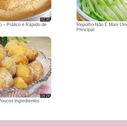
02:36
 – Prático e Rápido de
Repolho Não É Mais Um
Principal
09:29
oucos Ingredientes