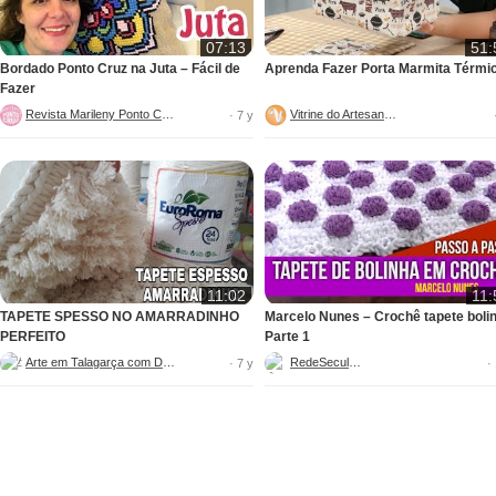
07:13
51:
Bordado Ponto Cruz na Juta – Fácil de
Aprenda Fazer Porta Marmita Térmi
Fazer
Revista Marileny Ponto Cruz
Vitrine do Artesanato
· 7 y
11:02
11:
TAPETE SPESSO NO AMARRADINHO
Marcelo Nunes – Crochê tapete boli
PERFEITO
Parte 1
Arte em Talagarça com Dani
RedeSeculo21
· 7 y
·