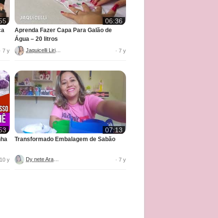
55
06:36
ca
Aprenda Fazer Capa Para Galão de
Água – 20 litros
Jaquicelli Liriane
· 7 y
· 7 y
53
07:13
nha
Transformado Embalagem de Sabão
Dy nete Araújo
 10 y
· 7 y