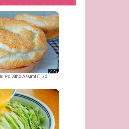
04:42
de Polvilho Assim! É Só