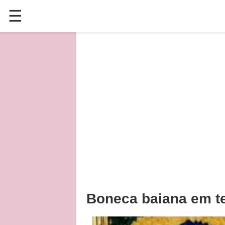
☰
✕
ÚLTIMAS POSTAGENS
VÍDEOS
CULINÁRIA
PLANTAS HORTAS E JARDINAGENS
Boneca baiana em te