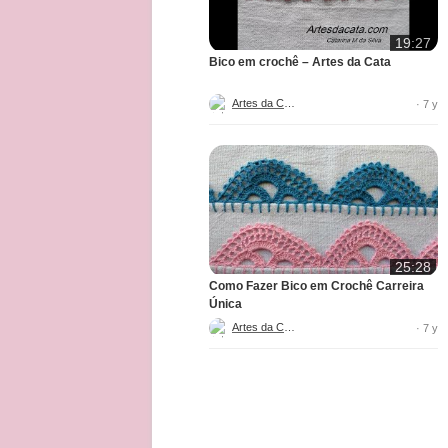
19:27
Bico em crochê – Artes da Cata
Artes da Cata
· 7 y
25:28
Como Fazer Bico em Crochê Carreira
Única
Artes da Cata
· 7 y