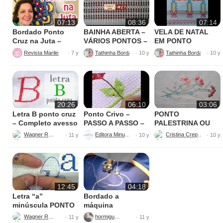
07:13
08:36
07:14
Bordado Ponto
BAINHA ABERTA –
VELA DE NATAL
Cruz na Juta –
VÁRIOS PONTOS –
EM PONTO
Fácil de Fazer
BORDADO
VAGONITE –
Revista Marileny Ponto Cruz
Tathinha Bordados Variados
· 7 y
· 10 y
· 10 y
BORDADO
20:26
06:10
03:06
Letra B ponto cruz
Ponto Crivo –
PONTO
– Completo avesso
PASSO A PASSO –
PALESTRINA OU
perfeito
Maria Aparecida
GRILHÃO
Wagner Reis
Editora Minuano
Cristina Crepaldi
· 11 y
· 10 y
· 10 y
12:45
04:18
Letra “a”
Bordado a
minúscula PONTO
máquina
CRUZ – avesso
Wagner Reis
hormiguica
· 11 y
· 11 y
perfeito