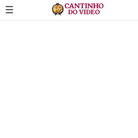
☰
✕
ÚLTIMAS POSTAGENS
VÍDEOS
CULINÁRIA
PLANTAS HORTAS E JARDINAGENS