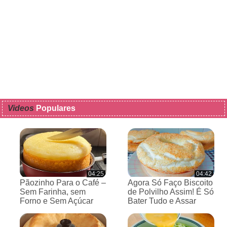
Videos
Populares
04:25
04:42
Pãozinho Para o Café –
Agora Só Faço Biscoito
Sem Farinha, sem
de Polvilho Assim! É Só
Forno e Sem Açúcar
Bater Tudo e Assar