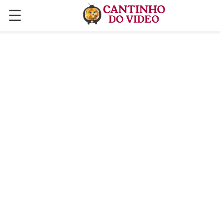
☰
✕
ÚLTIMAS POSTAGENS
VÍDEOS
CULINÁRIA
PLANTAS HORTAS E JARDINAGENS