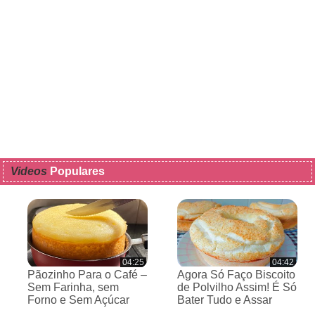
Videos
Populares
04:25
04:42
Pãozinho Para o Café –
Agora Só Faço Biscoito
Sem Farinha, sem
de Polvilho Assim! É Só
Forno e Sem Açúcar
Bater Tudo e Assar