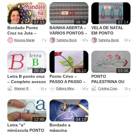
07:13
08:36
07:14
Bordado Ponto
BAINHA ABERTA –
VELA DE NATAL
Cruz na Juta –
VÁRIOS PONTOS –
EM PONTO
Fácil de Fazer
BORDADO
VAGONITE –
Revista Marileny Ponto Cruz
Tathinha Bordados Variados
· 7 y
· 10 y
· 10 y
BORDADO
20:26
06:10
03:06
Letra B ponto cruz
Ponto Crivo –
PONTO
– Completo avesso
PASSO A PASSO –
PALESTRINA OU
perfeito
Maria Aparecida
GRILHÃO
Wagner Reis
Editora Minuano
Cristina Crepaldi
· 10 y
· 10 y
· 10 y
12:45
04:18
Letra “a”
Bordado a
minúscula PONTO
máquina