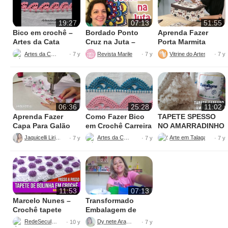
19:27
07:13
51:55
Bico em crochê –
Bordado Ponto
Aprenda Fazer
Artes da Cata
Cruz na Juta –
Porta Marmita
Fácil de Fazer
Térmica
Artes da Cata
Revista Marileny Ponto Cruz
Vitrine do Artesanato
· 7 y
· 7 y
· 7 y
06:36
25:28
11:02
Aprenda Fazer
Como Fazer Bico
TAPETE SPESSO
Capa Para Galão
em Crochê Carreira
NO AMARRADINHO
de Água – 20 litros
Única
PERFEITO
Jaquicelli Liriane
Artes da Cata
· 7 y
· 7 y
· 7 y
11:53
07:13
Marcelo Nunes –
Transformado
Crochê tapete
Embalagem de
bolinha Parte 1
Sabão
RedeSeculo21
Dy nete Araújo
· 10 y
· 7 y