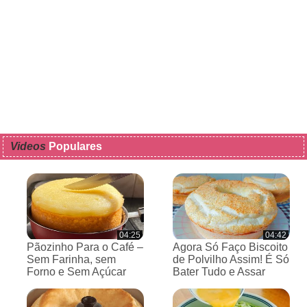
Videos
Populares
04:25
04:42
Pãozinho Para o Café –
Agora Só Faço Biscoito
Sem Farinha, sem
de Polvilho Assim! É Só
Forno e Sem Açúcar
Bater Tudo e Assar