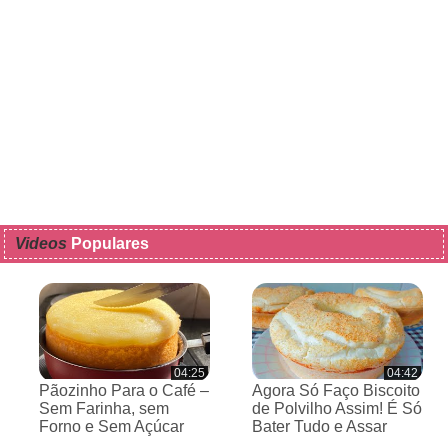
Videos
Populares
04:25
04:42
Pãozinho Para o Café –
Agora Só Faço Biscoito
Sem Farinha, sem
de Polvilho Assim! É Só
Forno e Sem Açúcar
Bater Tudo e Assar