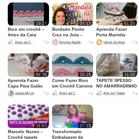
19:27
07:13
51:55
Bico em crochê –
Bordado Ponto
Aprenda Fazer
Artes da Cata
Cruz na Juta –
Porta Marmita
Fácil de Fazer
Térmica
Artes da Cata
Revista Marileny Ponto Cruz
Vitrine do Artesanato
· 7 y
· 7 y
· 7 y
06:36
25:28
11:02
Aprenda Fazer
Como Fazer Bico
TAPETE SPESSO
Capa Para Galão
em Crochê Carreira
NO AMARRADINHO
de Água – 20 litros
Única
PERFEITO
Jaquicelli Liriane
Artes da Cata
· 7 y
· 7 y
· 7 y
11:53
07:13
Marcelo Nunes –
Transformado
Crochê tapete
Embalagem de