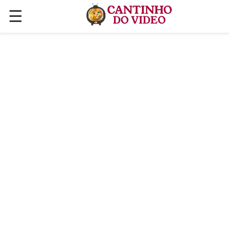
☰
✕
ÚLTIMAS POSTAGENS
VÍDEOS
CULINÁRIA
PLANTAS HORTAS E JARDINAGENS