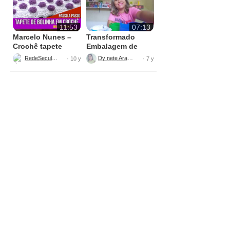
11:53
07:13
Marcelo Nunes –
Transformado
Crochê tapete
Embalagem de
bolinha Parte 1
Sabão
RedeSeculo21
Dy nete Araújo
· 10 y
· 7 y