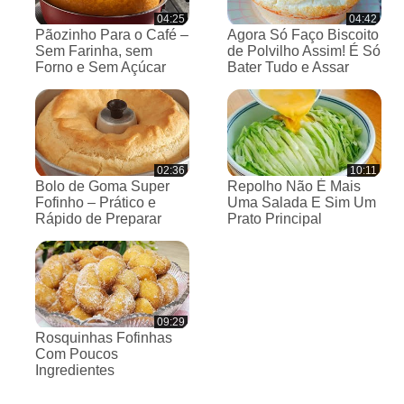
04:25
04:42
Pãozinho Para o Café –
Agora Só Faço Biscoito
Sem Farinha, sem
de Polvilho Assim! É Só
Forno e Sem Açúcar
Bater Tudo e Assar
02:36
10:11
Bolo de Goma Super
Repolho Não É Mais
Fofinho – Prático e
Uma Salada E Sim Um
Rápido de Preparar
Prato Principal
09:29
Rosquinhas Fofinhas
Com Poucos
Ingredientes