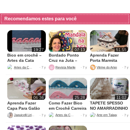
Recomendamos estes para você
19:27
07:13
51:55
Bico em crochê –
Bordado Ponto
Aprenda Fazer
Artes da Cata
Cruz na Juta –
Porta Marmita
Fácil de Fazer
Térmica
Artes da Cata
Revista Marileny Ponto Cruz
Vitrine do Artesanato
· 7 y
· 7 y
· 7 y
06:36
25:28
11:02
Aprenda Fazer
Como Fazer Bico
TAPETE SPESSO
Capa Para Galão
em Crochê Carreira
NO AMARRADINHO
de Água – 20 litros
Única
PERFEITO
Jaquicelli Liriane
Artes da Cata
· 7 y
· 7 y
· 7 y