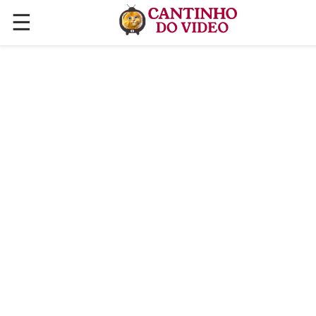
☰
✕
ÚLTIMAS POSTAGENS
VÍDEOS
CULINÁRIA
PLANTAS HORTAS E JARDINAGENS