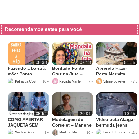
Recomendamos estes para você
08:38
07:13
51:55
Fazendo a barra à
Bordado Ponto
Aprenda Fazer
mão: Ponto
Cruz na Juta –
Porta Marmita
escondido
Fácil de Fazer
Térmica
Patria da Costura
Revista Marileny Ponto Cruz
Vitrine do Artesanato
· 10 y
· 7 y
· 7 y
05:54
20:01
10:45
COMO APERTAR
Modelagem de
Vídeo-aula Alargar
JAQUETA SEM
Corselet – Marlene
bermuda jeans
MÁQUINA
Mukai
parte 1
Suellen Rezende
Marlene Mukai
· 9 y
· 10 y
· 11 y