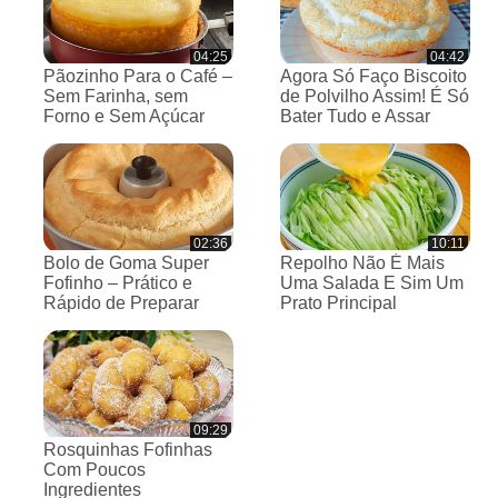
04:25
04:42
Pãozinho Para o Café –
Agora Só Faço Biscoito
Sem Farinha, sem
de Polvilho Assim! É Só
Forno e Sem Açúcar
Bater Tudo e Assar
02:36
10:11
Bolo de Goma Super
Repolho Não É Mais
Fofinho – Prático e
Uma Salada E Sim Um
Rápido de Preparar
Prato Principal
09:29
Rosquinhas Fofinhas
Com Poucos
Ingredientes