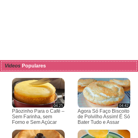
Videos
Populares
04:25
04:42
Pãozinho Para o Café –
Agora Só Faço Biscoito
Sem Farinha, sem
de Polvilho Assim! É Só
Forno e Sem Açúcar
Bater Tudo e Assar