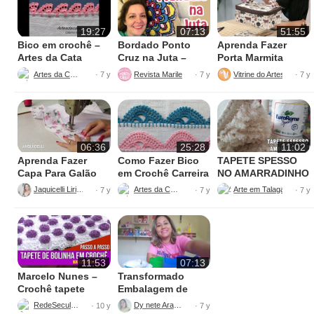
19:27
07:13
51:55
Bico em crochê –
Bordado Ponto
Aprenda Fazer
Artes da Cata
Cruz na Juta –
Porta Marmita
Fácil de Fazer
Térmica
Artes da Cata
Revista Marileny Ponto Cruz
Vitrine do Artesanato
· 7 y
· 7 y
· 7 y
06:36
25:28
11:02
Aprenda Fazer
Como Fazer Bico
TAPETE SPESSO
Capa Para Galão
em Crochê Carreira
NO AMARRADINHO
de Água – 20 litros
Única
PERFEITO
Jaquicelli Liriane
Artes da Cata
· 7 y
· 7 y
· 7 y
11:53
07:13
Marcelo Nunes –
Transformado
Crochê tapete
Embalagem de
bolinha Parte 1
Sabão
RedeSeculo21
Dy nete Araújo
· 10 y
· 7 y