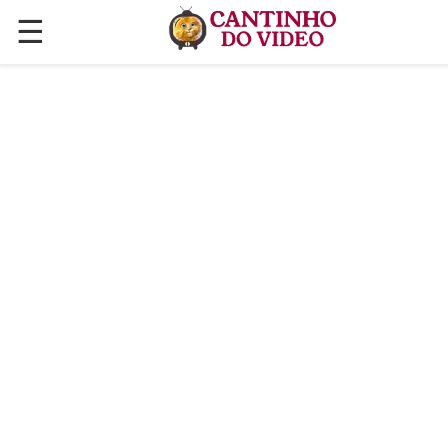
☰
✕
ÚLTIMAS POSTAGENS
VÍDEOS
CULINÁRIA
PLANTAS HORTAS E JARDINAGENS