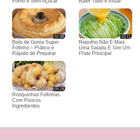
Forno e Sem Açúcar
Bater Tudo e Assar
02:36
10:11
Bolo de Goma Super
Repolho Não É Mais
Fofinho – Prático e
Uma Salada E Sim Um
Rápido de Preparar
Prato Principal
09:29
Rosquinhas Fofinhas
Com Poucos
Ingredientes