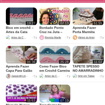
19:27
07:13
51:55
Bico em crochê –
Bordado Ponto
Aprenda Fazer
Artes da Cata
Cruz na Juta –
Porta Marmita
Fácil de Fazer
Térmica
Artes da Cata
Revista Marileny Ponto Cruz
Vitrine do Artesanato
· 7 y
· 7 y
· 7 y
06:36
25:28
11:02
Aprenda Fazer
Como Fazer Bico
TAPETE SPESSO
Capa Para Galão
em Crochê Carreira
NO AMARRADINHO
de Água – 20 litros
Única
PERFEITO
Jaquicelli Liriane
Artes da Cata
· 7 y
· 7 y
· 7 y
11:53
07:13
Marcelo Nunes –
Transformado