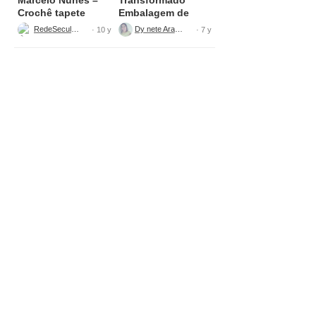
Crochê tapete
Embalagem de
bolinha Parte 1
Sabão
RedeSeculo21
Dy nete Araújo
· 10 y
· 7 y