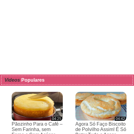
Videos
Populares
04:25
04:42
Pãozinho Para o Café –
Agora Só Faço Biscoito
Sem Farinha, sem
de Polvilho Assim! É Só